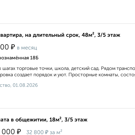
квартира, на длительный срок, 48м², 3/5 этаж
₽
000
в месяц
нознамённая 18Б
х шагах торговые точки, школа, детский сад. Рядом транс
ровка создает порядок и уют. Просторные комнаты, состо
ство, 01.08.2026
ата в общежитии, 18м², 3/5 этаж
₽
 000
₽
32 800
за м²