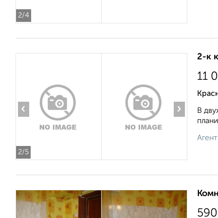
2
/4
2-к 
11 
Крас
‹
›
В дву
плани
Агент
2
/5
Комн
590