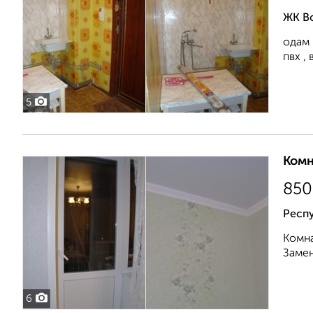
ЖК В
одам 
пвх ,
5
Комн
850
Респ
Комна
Замен
6