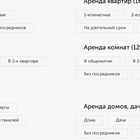
Аренда квартир (1
ные
1‑комнатные
2‑к
посредников
На длительный срок
Аренда комнат (12
В 2‑к квартире
В общежитии
В 2
Без посредников
Аренда домов, дач
аусы
п панелей
Дома
Дачи
Без посредников