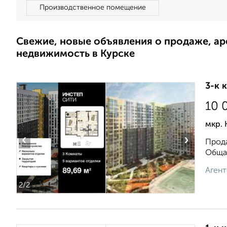
Производственное помещение
Свежие, новые объявления о продаже, а
недвижимость в Курске
3-к 
10 
мкр. 
‹
›
Прода
Общая
Агент
2
/2