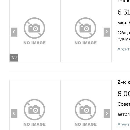
1-к 
6 3
мкр. 
‹
›
Общая
одну 
Агент
2
/2
2-к 
8 0
Совет
‹
›
ается
Агент