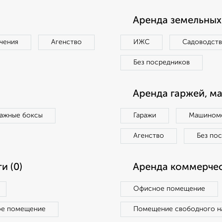
Аренда земельных 
чения
Агенство
ИЖС
Садоводст
Без посредников
Аренда гаржей, м
ражные боксы
Гаражи
Машиноме
Агенство
Без по
и (0)
Аренда коммерчес
Офисное помещение
ое помещение
Помещение свободного н