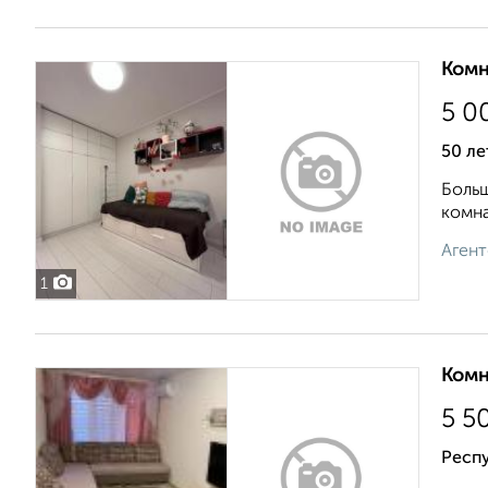
Комн
5 0
50 ле
Больш
комна
Агент
1
Комн
5 5
Респ