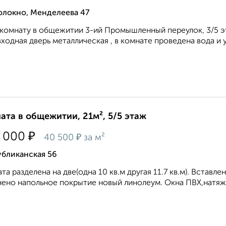
олокно, Менделеева 47
комнату в общежитии 3-ий Промышленный переулок, 3/5 этаж
 входная дверь металлическая , в комнате проведена вода и у
ата в общежитии, 21м², 5/5 этаж
₽
 000
₽
40 500
за м²
убликанская 56
та разделена на две(одна 10 кв.м другая 11.7 кв.м). Вставл
ено напольное покрытие новый линолеум. Окна ПВХ,натяжно