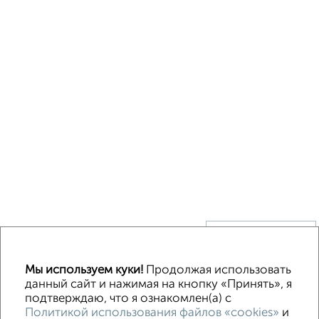
↑ НАВЕРХ К МЕНЮ
Без посредников
В деревне
Каркасный
Из бруса
Из сип панелей
Мы используем куки!
Продолжая использовать
Деревянный
Готовый дом
Под ключ
Загородный
данный сайт и нажимая на кнопку «Принять», я
подтверждаю, что я ознакомлен(а) с
Политикой использования файлов «cookies»
и