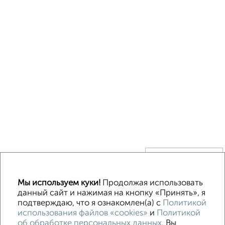
↑ НАВЕРХ К МЕНЮ
Без посредников
В деревне
Каркасный
Из бруса
Из сип панелей
Мы используем куки!
Продолжая использовать
Деревянный
Готовый дом
Под ключ
Загородный
данный сайт и нажимая на кнопку «Принять», я
подтверждаю, что я ознакомлен(а) с
Политикой
использования файлов «cookies»
и
Политикой
Контакты
Политика конфиденциальности
об обработке персональных данных
. Вы