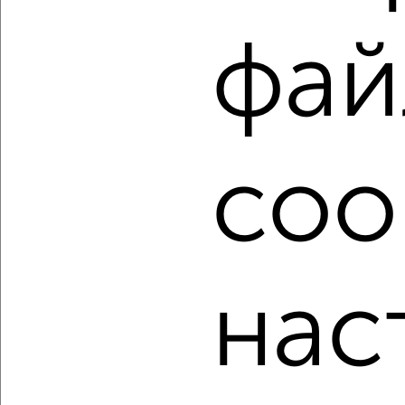
фильтров и сортировкой по параметрам, вы можете
подобрать для покупки однокомнатную квартиру в
фай
Курске.
Найденные предложения: 862 объявлений, можно
посмотреть в виде списка или на карте, с описанием,
расположением, ценой и другими подробностями.
Подберите подходящую недвижимость из предложений
coo
от собственников, риэлторов, застройщиков и агенств
недвижимости, связаться с ними можно по телефону или
написать сообщение в любом удобном для вас
мессенджере, это безопасно и бесплатно.
Для покупки квартиры доступна ипотека от крупнейших
банков России: СберБанк, ВТБ, Альфа-Банк,
нас
Россельхозбанк, Совкомбанк, Т-Банк, Росбанк, Почта
Банк на сумму от 400 000 до 120 000 000 рублей сроком
до 30 лет.
Сайт работает во многих городах России.