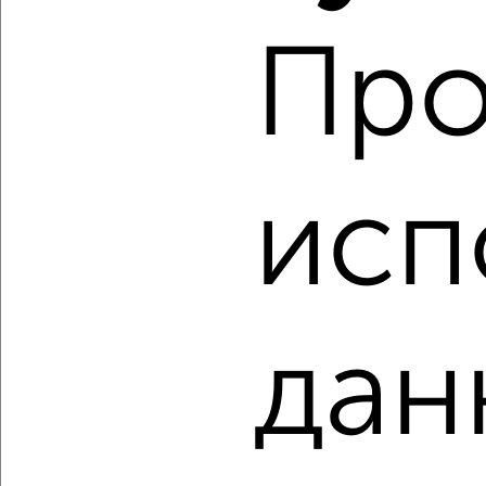
Про
‹
›
2
/1
исп
1-к квартира, строящийся дом, 47м², 4/10 этаж
₽
₽
5 620 450
120 900
за м²
ЖК Восточный, квартал Восточный
Агентство, 10.08.2026
дан
‹
›
2
/2