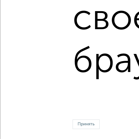
Сколько стоит купить однокомнатную квартиру в
сво
Курске?
Цена недвижимости: мин. от
5027930
руб. до макс.
10017362
руб.
Средняя цена:
6349452
руб.
бра
Цена за м2: от
157122
руб. до
175743
руб.
Средняя цена за м2:
147661
руб.
Площадь: от
32
м2 до
57
м2
Средняя площадь:
43
м2
↑ НАВЕРХ К МЕНЮ
Однокомнатные
Двухкомнатные
Трехкомнатные
4‑комнатные
Квартиры студии
От застройщика
Без посредников
Вторичное жилье
Принять
В новостройке
В строящемся доме
В новом доме