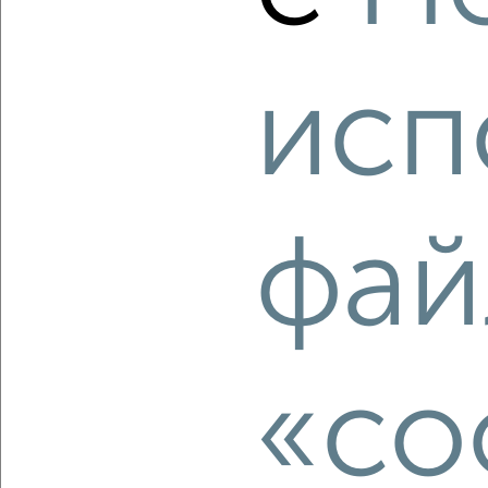
ЖК ЖК Парковый Чувства, ЖК Парковый квартал Чувства
Агентство, 10.08.2026
исп
‹
›
фай
2
/2
1-к квартира, вторичка, 42м², 15/18 этаж
₽
₽
6 493 320
153 000
за м²
мкр. Курского Завода Тракторных Запчастей, ЖК Инстеп
Сити, жилой комплекс Инстеп Сити
Агентство, 10.08.2026
«co