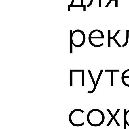
рек
‹
›
2
/2
1-к квартира, вторичка, 37м², 8/10 этаж
пут
₽
₽
7 500 000
203 900
за м²
ЖК Солянка Парк, Энгельса 158к1
Агентство, 10.08.2026
1 / 15
2
сох
Как купить однокомнатную квартиру в Курске на сайте
Курск-недвижимость?
Используя удобную форму поиска с множеством