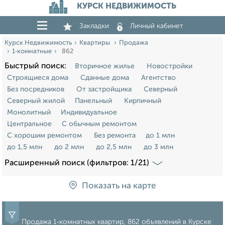
КУРСК НЕДВИЖИМОСТЬ
Закладки
Личный кабинет
Курск Недвижимость
Квартиры
Продажа
1‑комнатные
862
Быстрый поиск:
Вторичное жилье
Новостройки
Строящиеся дома
Сданные дома
Агентство
Без посредников
От застройщика
Северный
Северный жилой
Панельный
Кирпичный
Монолитный
Индивидуальное
Центральное
С обычным ремонтом
С хорошим ремонтом
Без ремонта
до 1 млн
до 1,5 млн
до 2 млн
до 2,5 млн
до 3 млн
Расширенный поиск (фильтров: 1/21)
Показать на карте
Продажа 1‑комнатных квартир, 862 объявлений в Курске