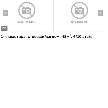
‹
›
2
/1
1-к квартира, строящийся дом, 48м², 4/10 этаж
₽
₽
5 772 910
121 100
за м²
ЖК Восточный, квартал Восточный
Агентство, 10.08.2026
Виртуальные 3D-туры по музеям и объектам
культуры
‹
›