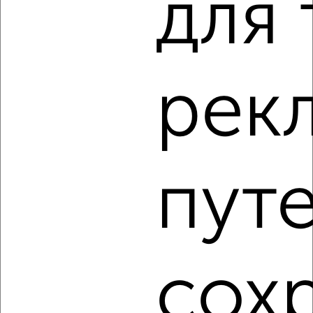
для 
4
Комната в 2-к квартире, на длительный срок, 18м², 4/9
рек
этаж
₽
4 500
в месяц
мкр. Северо-Западный, Орловская 30
Собственник, 18.08.2022
пут
сох
3
Комната в 2-к квартире, на длительный срок, 17м², 3/5
этаж