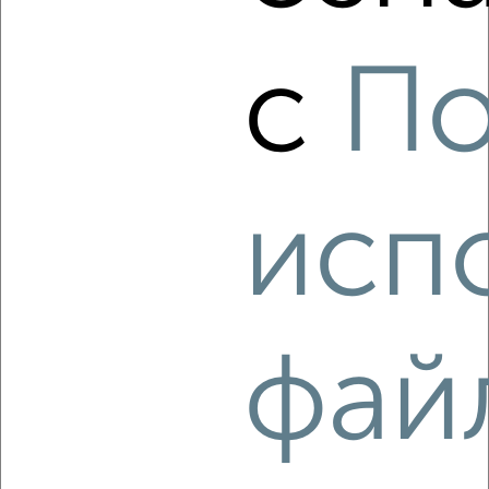
с
По
3
Комната в 2-к квартире, на длительный срок, 18м², 4/9
этаж
₽
4 500
в месяц
Хуторская 3
исп
Агентство, 18.08.2022
фай
3
Комната в 2-к квартире, на длительный срок, 18м², 4/9
этаж