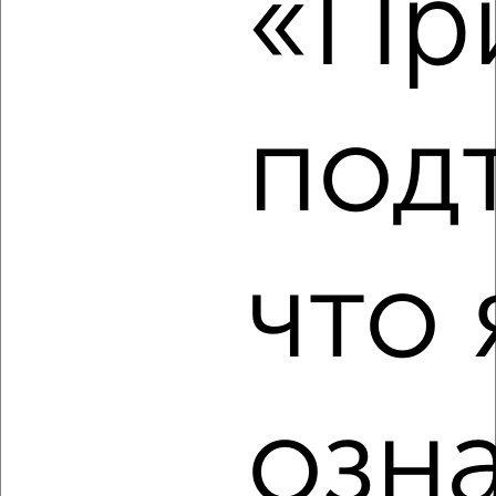
«При
4 500
в месяц
Республиканская 38
Собственник, 18.08.2022
под
5
что 
Комната в 2-к квартире, на длительный срок, 18м², 5/9
этаж
₽
4 000
в месяц
Гоголя 36
Собственник, 18.08.2022
озн