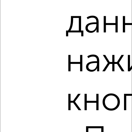
дан
3
Комната в 2-к квартире, на длительный срок, 17м², 3/5
этаж
₽
5 000
в месяц
наж
Гоголя 49/51
Агентство, 18.08.2022
кно
4
Комната в 2-к квартире, на длительный срок, 18м², 3/5
этаж
₽