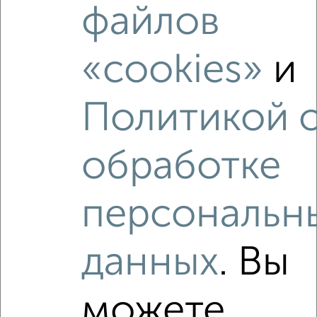
файлов
Комната в 3-к квартире, 13м², 3/3 этаж
₽
₽
550 000
42 400
за м²
ЖК Волокно, Присеймская 92А
«cookies»
и
Политикой 
обработке
8
персональн
Комната в 3-к квартире, 58м², 2/5 этаж
₽
₽
1 700 000
29 400
за м²
ЖК Волокно, Менделеева 55
данных
. Вы
можете