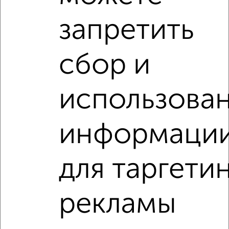
запретить
8
Комната в 3-к квартире, 17м², 2/2 этаж
сбор и
₽
₽
500 000
29 500
за м²
мкр. Парковый, Краснополянская 3
использова
информаци
для таргети
6
Комната в 3-к квартире, 40м², 4/9 этаж
рекламы
₽
₽
920 000
23 000
за м²
Красный Октябрь 10