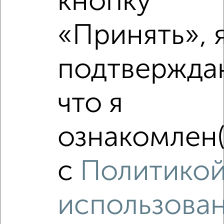
кнопку
«Принять», 
подтвержда
5
что я
Комната в 3-к квартире, 11м², 1/2 этаж
₽
₽
395 000
36 000
за м²
мкр. Парковый, Обоянская 14
ознакомлен(
с
Политико
использова
5