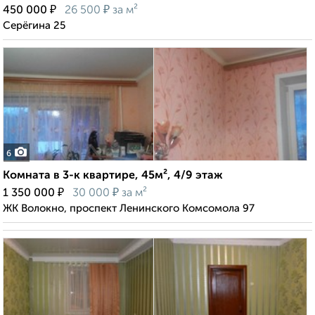
₽
₽
450 000
26 500
за м²
Серёгина 25
6
Комната в 3-к квартире, 45м², 4/9 этаж
₽
₽
1 350 000
30 000
за м²
ЖК Волокно, проспект Ленинского Комсомола 97