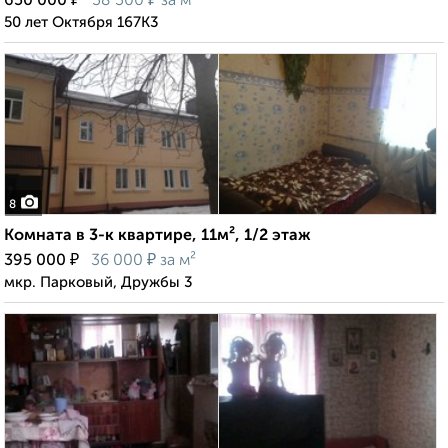
650 000
38 300
за м²
50 лет Октября 167К3
8
Комната в 3-к квартире, 11м², 1/2 этаж
₽
₽
395 000
36 000
за м²
мкр. Парковый, Дружбы 3