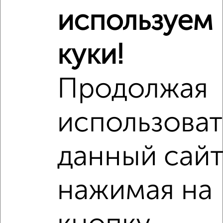
используем
куки!
2
Комната в 3-к квартире, 12м², 5/5 этаж
₽
₽
390 000
32 500
за м²
Продолжая
Серёгина 13
использоват
данный сайт
8
нажимая на
Комната в 3-к квартире, 32м², 2/3 этаж
₽
₽
800 000
25 000
за м²
2-я Энергетиков 25