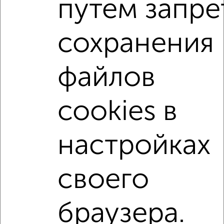
путем запре
сохранения
файлов
3
Комната в 3-к квартире, 20м², 5/9 этаж
₽
₽
cookies в
550 000
27 500
за м²
ЖК Волокно, Крюкова 5А
настройках
1 / 1
своего
↑ НАВЕРХ К МЕНЮ
В общежитии
В коммуналке
В двухкомнатной квартире
браузера.
Без посредников