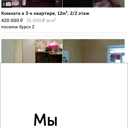
3
Комната в 3-к квартире, 12м², 2/2 этаж
₽
₽
420 000
35 000
за м²
поселок Курск 2
6
Комната в 3-к квартире, 20м², 2/2 этаж
₽
₽
850 000
42 500
за м²
2-я Рабочая 21Б
Мы