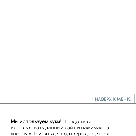
↑ НАВЕРХ К МЕНЮ
Офисное помещение
Торговое помещение
Помещение свободного назначения
Складское помещение
Мы используем куки!
Продолжая
Производственное помещение
использовать данный сайт и нажимая на
кнопку «Принять», я подтверждаю, что я