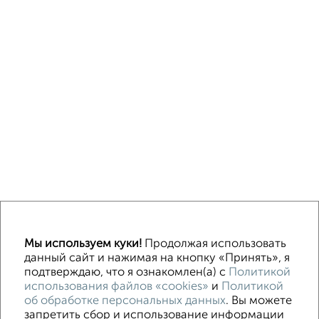
↑ НАВЕРХ К МЕНЮ
Мы используем куки!
Продолжая использовать
Машиноместа в паркинге
Без посредников
данный сайт и нажимая на кнопку «Принять», я
подтверждаю, что я ознакомлен(а) с
Политикой
использования файлов «cookies»
и
Политикой
Контакты
Политика конфиденциальности
об обработке персональных данных
. Вы можете
Пользовательское соглашение
Курск, улица Гайдара 11
запретить сбор и использование информации