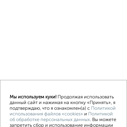
↑ НАВЕРХ К МЕНЮ
Мы используем куки!
Продолжая использовать
ИЖС
СНТ
В черте города
данный сайт и нажимая на кнопку «Принять», я
подтверждаю, что я ознакомлен(а) с
Политикой
использования файлов «cookies»
и
Политикой
Контакты
Политика конфиденциальности
об обработке персональных данных
. Вы можете
Пользовательское соглашение
Курск, улица Гайдара 11
запретить сбор и использование информации