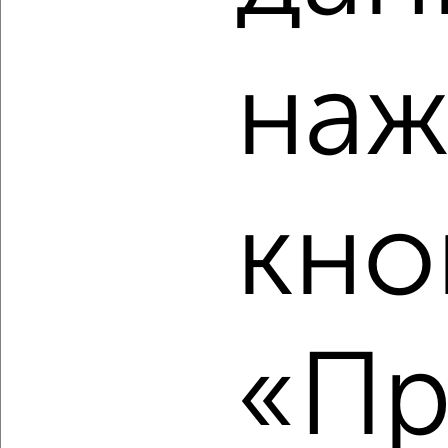
‹
›
наж
2
/10
3-к квартира, вторичка, 53м², 2/4 этаж
₽
₽
6 700 000
126 900
за м²
мкр. КЗТЗ, Ольшанского 19
Собственник, 08.08.2026
кно
‹
›
«Пр
2
/2
3-к квартира, вторичка, 77м², 16/17 этаж
₽
₽
10 600 000
137 900
за м²
Северный район, мкр. 2-й, проспект Анатолия Дериглазова