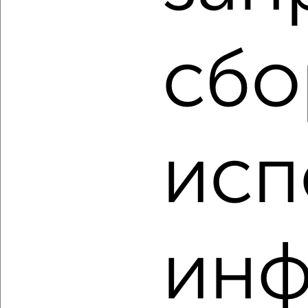
‹
›
сбо
2
/2
3-к квартира, вторичка, 92м², 2/18 этаж
₽
₽
10 072 690
109 000
за м²
исп
мкр. Курского Завода Тракторных Запчастей, ЖК Инстеп
Сити, жилой комплекс Инстеп Сити
Агентство, 08.08.2026
ин
‹
›
2
/2