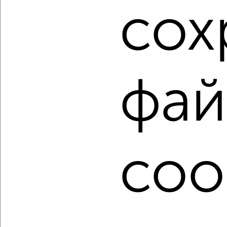
сох
1 / 10
2
Как купить трехкомнатную квартиру в Курске на сайте
Курск-недвижимость?
Используя удобную форму поиска с множеством
фай
фильтров и сортировкой по параметрам, вы можете
подобрать для покупки трехкомнатную квартиру в Курске.
Найденные предложения: 572 объявлений, можно
посмотреть в виде списка или на карте, с описанием,
расположением, ценой и другими подробностями.
coo
Подберите подходящую недвижимость из предложений
от собственников, риэлторов, застройщиков и агенств
недвижимости, связаться с ними можно по телефону или
написать сообщение в любом удобном для вас
мессенджере, это безопасно и бесплатно.
Для покупки квартиры доступна ипотека от крупнейших
банков России: СберБанк, ВТБ, Альфа-Банк,