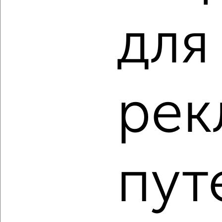
3-к квартира, вторичка, 94м², 6/18 этаж
для
₽
₽
10 885 875
115 500
за м²
мкр. Курского Завода Тракторных Запчастей, ЖК Инстеп
Сити, жилой комплекс Инстеп Сити
Агентство, 08.08.2026
рек
‹
›
2
/2
пут
3-к квартира, вторичка, 90м², 14/18 этаж
₽
₽
10 077 760
112 000
за м²
мкр. Курского Завода Тракторных Запчастей, ЖК Инстеп
Сити, жилой комплекс Инстеп Сити
Агентство, 08.08.2026