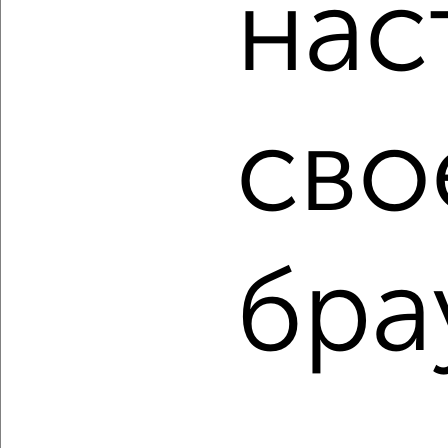
нас
Россельхозбанк, Совкомбанк, Т-Банк, Росбанк, Почта
Банк на сумму от 400 000 до 120 000 000 рублей сроком
до 30 лет.
Сайт работает во многих городах России.
сво
Сколько стоит купить трехкомнатную квартиру в
Курске?
Цена недвижимости: мин. от
6500000
руб. до макс.
16000000
руб.
Средняя цена:
10218556
руб.
бра
Цена за м2: от
122641
руб. до
150943
руб.
Средняя цена за м2:
129348
руб.
Площадь: от
53
м2 до
106
м2
Средняя площадь:
79
м2
↑ НАВЕРХ К МЕНЮ