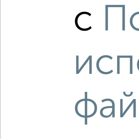
с
П
2
/2
3-к квартира, вторичка, 92м², 9/10 этаж
₽
₽
14 300 000
156 000
за м²
Дружининская 24
исп
Агентство, 08.08.2026
‹
›
фай
2
/10
3-к квартира, вторичка, 74м², 4/9 этаж
₽
₽
12 700 000
171 700
за м²
Ленина 20
Агентство, 08.08.2026