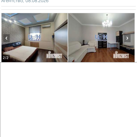
Агентство, 08.08.2026
‹
›
2
/2
3-к квартира, вторичка, 67м², 3/3 этаж
₽
₽
8 200 000
122 600
за м²
мкр. Парковый, Обоянская 27
Агентство, 08.08.2026
Виртуальные 3D-туры по музеям и объектам
культуры