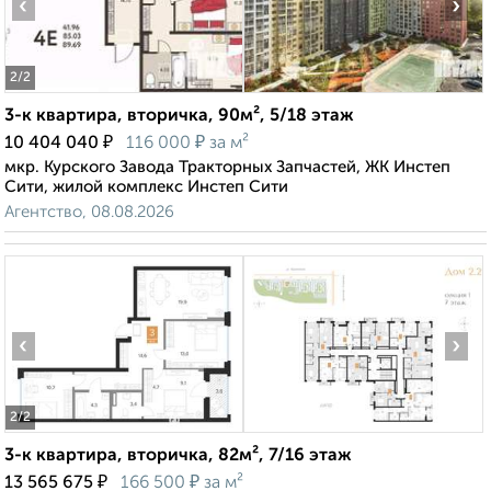
‹
›
2
/2
3-к квартира, вторичка, 90м², 5/18 этаж
₽
₽
10 404 040
116 000
за м²
мкр. Курского Завода Тракторных Запчастей, ЖК Инстеп
Сити, жилой комплекс Инстеп Сити
Агентство, 08.08.2026
‹
›
2
/2
3-к квартира, вторичка, 82м², 7/16 этаж
₽
₽
13 565 675
166 500
за м²