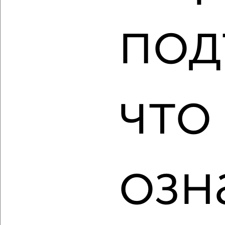
1
Агентство, 08.08.2026
под
‹
›
что
2
/2
3-к квартира, вторичка, 82м², 18/18 этаж
₽
₽
9 562 410
117 000
за м²
мкр. Курского завода тракторных запчастей, микрорайон
Курского завода тракторных запчастей
озн
Агентство, 08.08.2026
‹
›