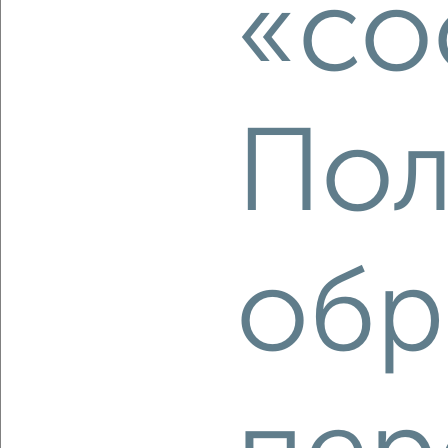
«co
‹
›
Пол
2
/1
3-к квартира, вторичка, 76м², 8/10 этаж
₽
₽
9 999 999
131 600
за м²
Звёздная 23
обр
Агентство, 08.08.2026
‹
›