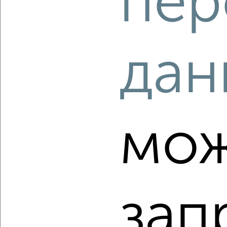
пер
2
/2
3-к квартира, вторичка, 60м², 7/9 этаж
₽
₽
9 300 000
156 100
за м²
мкр. Северо-Западный, проезд Сергеева 10
дан
Агентство, 08.08.2026
‹
›
мож
2
/2
3-к квартира, вторичка, 90м², 2/18 этаж
₽
₽
10 045 280
112 000
за м²
мкр. Курского Завода Тракторных Запчастей, ЖК Инстеп
зап
Сити, жилой комплекс Инстеп Сити
Агентство, 08.08.2026