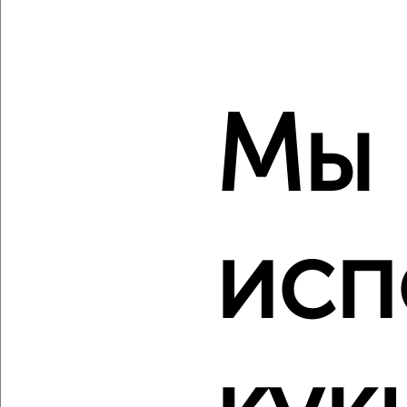
‹
›
2
/10
Мы
3-к квартира, вторичка, 84м², 2/7 этаж
₽
₽
13 200 000
157 900
за м²
Хуторская 11
Собственник, 08.08.2026
исп
‹
›
2
/2
3-к квартира, вторичка, 60м², 2/3 этаж