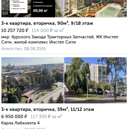
2
/2
3-к квартира, вторичка, 90м², 9/18 этаж
₽
₽
10 257 720
114 000
за м²
мкр. Курского Завода Тракторных Запчастей, ЖК Инстеп
Сити, жилой комплекс Инстеп Сити
Агентство, 08.08.2026
‹
›
2
/2
3-к квартира, вторичка, 59м², 11/12 этаж
₽
₽
6 950 000
117 300
за м²
Карла Либкнехта 4