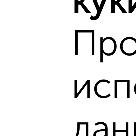
кук
₽
₽
6 500 000
108 000
за м²
мкр. Ламоново, 4-я Энергетиков 13
Агентство, 08.08.2026
Про
‹
›
2
/2
исп
3-к квартира, вторичка, 81м², 12/17 этаж
₽
₽
10 505 300
130 000
за м²
мкр. Курского Завода Тракторных Запчастей, ЖК Инстеп
Сити, жилой комплекс Инстеп Сити
Агентство, 08.08.2026
дан