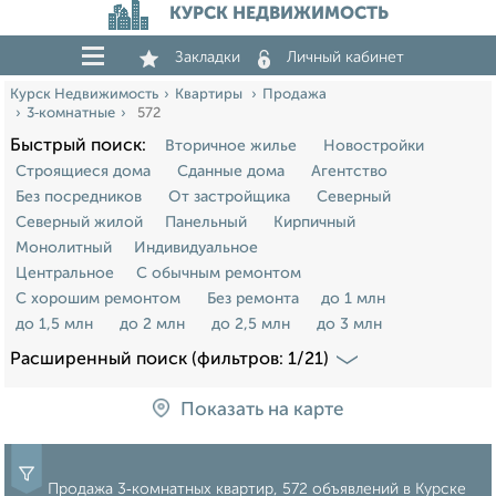
КУРСК НЕДВИЖИМОСТЬ
Закладки
Личный кабинет
Курск Недвижимость
Квартиры
Продажа
3‑комнатные
572
Быстрый поиск:
Вторичное жилье
Новостройки
Строящиеся дома
Сданные дома
Агентство
Без посредников
От застройщика
Северный
Северный жилой
Панельный
Кирпичный
Монолитный
Индивидуальное
Центральное
С обычным ремонтом
С хорошим ремонтом
Без ремонта
до 1 млн
до 1,5 млн
до 2 млн
до 2,5 млн
до 3 млн
Расширенный поиск (фильтров: 1/21)
Показать на карте
Продажа 3‑комнатных квартир, 572 объявлений в Курске