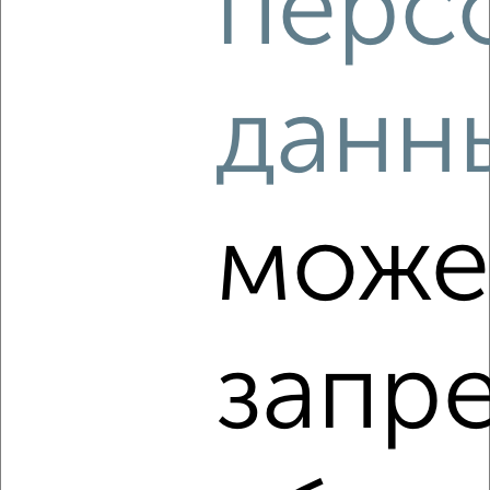
перс
7
данн
Комната в общежитии, 18м², 5/5 этаж
₽
₽
850 000
47 300
за м²
мкр. КЗТЗ, Сумская 37Ак1
може
запр
4
Комната в общежитии, 18м², 5/5 этаж
₽
₽
650 000
36 200
за м²
мкр. КЗТЗ, Моковская 2В