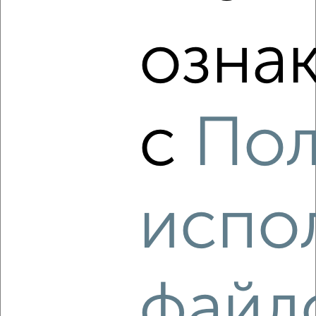
мкр. Парковый, Обоянская 30
озна
с
Пол
5
Комната в общежитии, 18м², 3/5 этаж
₽
₽
590 000
32 800
за м²
ЖК Волокно, Менделеева 47
испо
файл