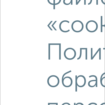
7
Комната в 4-к квартире, 34м², 2/3 этаж
₽
₽
1 060 000
31 200
за м²
«cook
Красная площадь 6
Поли
6
Комната в 3-к квартире, 18м², 2/4 этаж
обра
₽
₽
630 000
35 000
за м²
мкр. КЗТЗ, Сумская 3