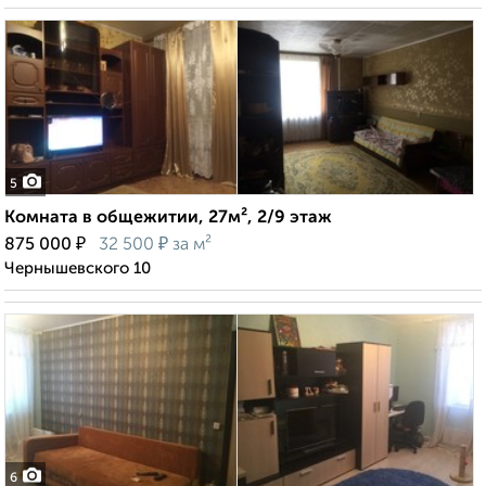
5
Комната в общежитии, 27м², 2/9 этаж
₽
₽
875 000
32 500
за м²
Чернышевского 10
6