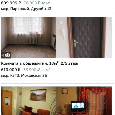
₽
₽
699 999
36 900
за м²
мкр. Парковый, Дружбы 13
6
Комната в общежитии, 18м², 2/5 этаж
₽
₽
610 000
33 900
за м²
мкр. КЗТЗ, Моковская 2Б