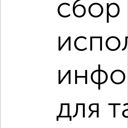
сбор
испо
2
Комната в общежитии, 18м², 3/9 этаж
₽
₽
620 000
34 500
за м²
инфо
Союзная 65
для т
7
Комната в общежитии, 19м², 8/9 этаж