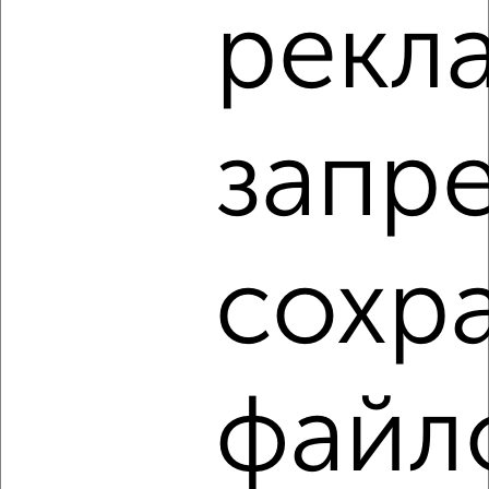
рекл
₽
₽
700 000
36 900
за м²
Пучковка 110
запр
8
сохр
Комната в общежитии, 16м², 9/10 этаж
₽
₽
600 000
37 500
за м²
мкр. Парковый, Харьковская 24
файл