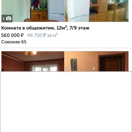
5
Комната в общежитии, 12м², 7/9 этаж
₽
₽
560 000
46 700
за м²
Союзная 65
7
Комната в общежитии, 18м², 4/5 этаж
₽
₽
660 000
36 700
за м²
мкр. КЗТЗ, Моковская 2В