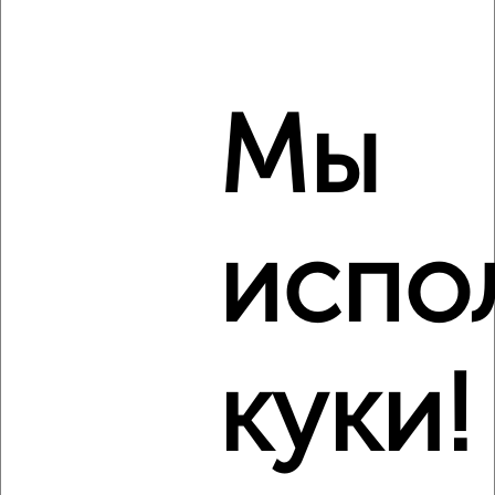
Мы
5
Комната в общежитии, 18м², 5/5 этаж
₽
₽
550 000
30 600
за м²
испо
Республиканская 60
Виртуальные 3D-туры по музеям и объектам
культуры
куки!