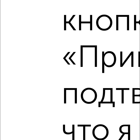
кноп
5
«Прин
Комната в общежитии, 23м², 3/3 этаж
₽
₽
850 000
37 000
за м²
Маяковского 93А
подт
что я
4
Комната в общежитии, 12м², 1/3 этаж
₽
₽
420 000
35 000
за м²