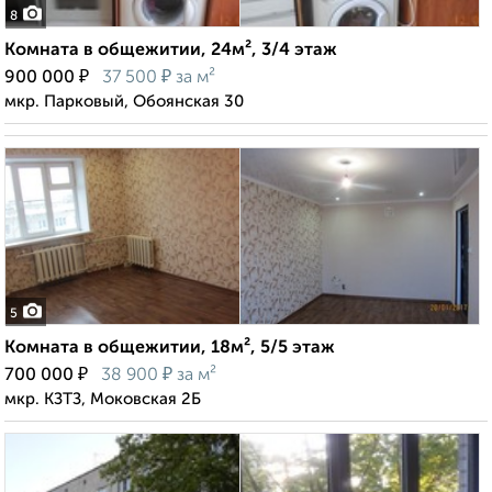
8
Комната в общежитии, 24м², 3/4 этаж
₽
₽
900 000
37 500
за м²
мкр. Парковый, Обоянская 30
5
Комната в общежитии, 18м², 5/5 этаж
₽
₽
700 000
38 900
за м²
мкр. КЗТЗ, Моковская 2Б