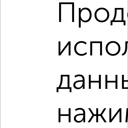
Прод
8
Комната в общежитии, 12м², 4/5 этаж
₽
₽
550 000
45 900
за м²
испо
Серёгина 20А
данн
8
Комната в общежитии, 14м², 3/9 этаж
нажи
₽
₽
700 000
50 000
за м²
Чернышевского 17