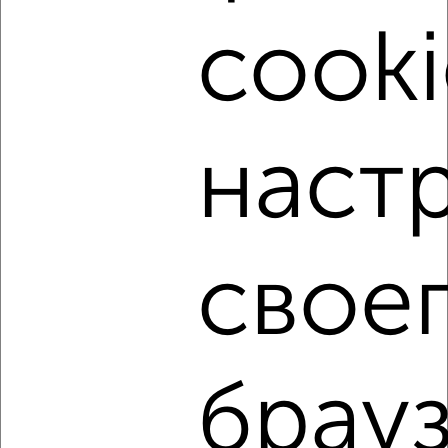
cooki
7
Комната в общежитии, 13м², 5/5 этаж
₽
₽
510 000
39 300
за м²
Красный Октябрь 4
наст
свое
2
Комната в общежитии, 13м², 5/5 этаж
₽
₽
520 000
40 000
за м²
мкр. КЗТЗ, Моковская 2Б
брауз