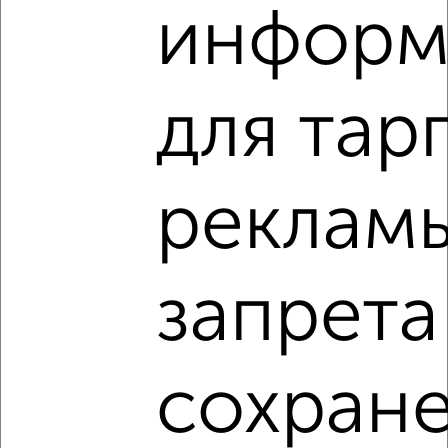
информ
2
/8
Дом 68м², 1-этажный, на длительный срок, 15 км от
города
для тар
₽
6 500
в месяц
село Панино 1
Собственник, 01.08.2026
реклам
‹
›
запрета
2
/5
Дом 73м², 1-этажный, на длительный срок, 5 км от
сохран
города
₽
10 000
в месяц
Михайлово