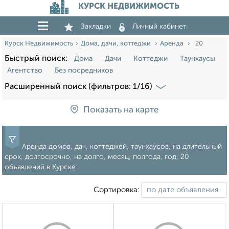
КУРСК НЕДВИЖИМОСТЬ
Закладки
Личный кабинет
Курск Недвижимость
Дома, дачи, коттеджи
Аренда
20
Быстрый поиск:
Дома
Дачи
Коттеджи
Таунхаусы
Агентство
Без посредников
Расширенный поиск (фильтров: 1/16)
Показать на карте
Аренда домов, дач, коттеджей, таунхаусов, на длительный
срок, долгосрочно, на долго, месяц, полгода, год, 20
объявлений в Курске
Сортировка: