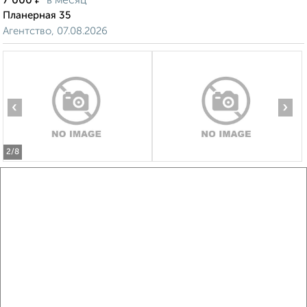
7 000
в месяц
Планерная 35
Агентство, 07.08.2026
‹
›
2
/8
Дом 112м², 2-этажный, на длительный срок, 7 км от
города
₽
5 000
в месяц
курская область октябрьский район с.черницино
Агентство, 07.08.2026