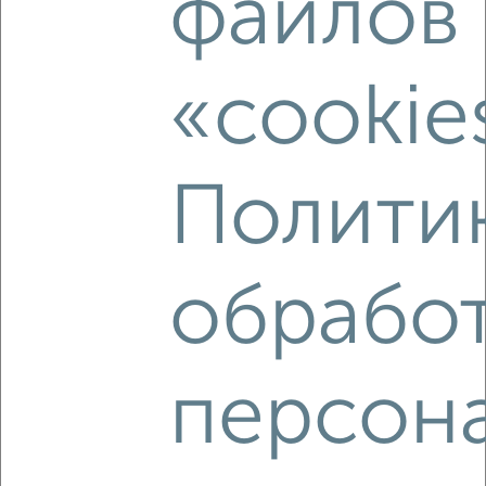
файлов
₽
7 000
в месяц
Лазурная
Агентство, 04.08.2026
«cookie
Полити
‹
›
2
/4
обрабо
Дом 34м², 1-этажный, на длительный срок, 23 км от
города
₽
25 000
в месяц
пойменово
персон
Агентство, 02.08.2026
Виртуальные 3D-туры по музеям и объектам