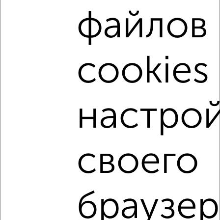
Собственник, 01.08.2026
файлов
cookies 
‹
›
2
/6
настро
Дом 68м², 1-этажный, на длительный срок, в черте
города
₽
5 500
в месяц
Северный район, Нижняя Рябиновая 1
своего
Агентство, 27.07.2026
браузер
1 / 1