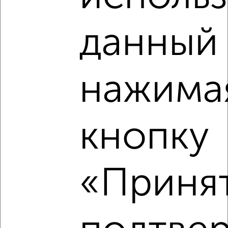
₽
6 000
в месяц
Линейная 2
данный 
Агентство, 06.08.2026
нажима
‹
›
2
/8
кнопку
Дом 90м², 1-этажный, на длительный срок, в черте
города
₽
15 000
в месяц
«Принят
Хуторская
Агентство, 05.08.2026