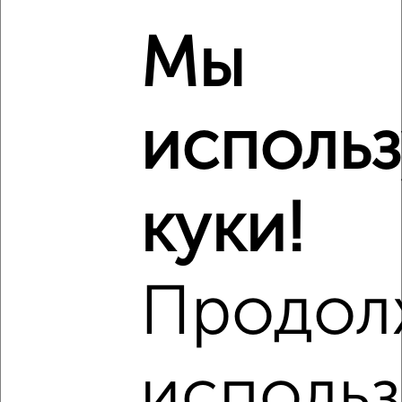
‹
›
Мы
2
/8
Дом 60м², 1-этажный, на длительный срок, в черте
города
исполь
₽
5 000
в месяц
Нижний План
Агентство, 07.08.2026
куки!
‹
›
Продол
2
/4
использ
Дом 67м², 1-этажный, на длительный срок, в черте
города