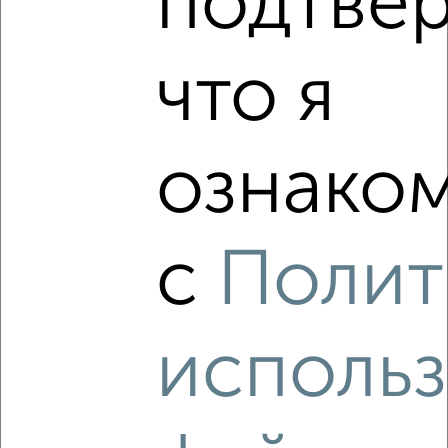
подтве
‹
›
что я
2
/5
Дом 72м², 1-этажный, на длительный срок, в черте
города
ознаком
₽
7 000
в месяц
6-й Ольховский переулок 1
Агентство, 04.08.2026
с
Полит
‹
›
исполь
2
/4
Дом 50м², 1-этажный, на длительный срок, в черте
города