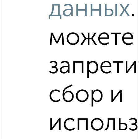
данных
культуры
можете
‹
›
запрети
2
/3
Коттедж 200м², 2-этажный, на длительный срок, в
черте города
₽
50 000
в месяц
сбор и
Северный район, Поныровская
Агентство, 02.08.2026
исполь
‹
›