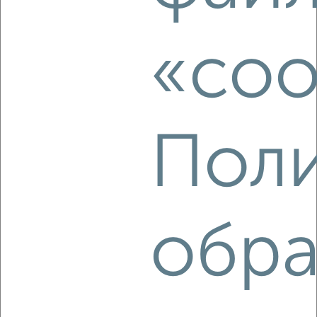
2-к квартира, на длительный срок, 50м², 6/9 этаж
₽
8 000
в месяц
«coo
Димитрова 40
Агентство, 06.08.2026
Поли
‹
›
2
/3
2-к квартира, на длительный срок, 55м², 5/20 этаж
обра
₽
12 000
в месяц
Кати Зеленко 26
Агентство, 06.08.2026