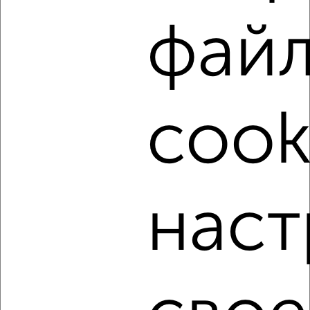
фай
‹
›
cook
2
/4
2-к квартира, на длительный срок, 50м², 2/9 этаж
₽
8 000
в месяц
Чехова 8
Агентство, 05.08.2026
наст
‹
›