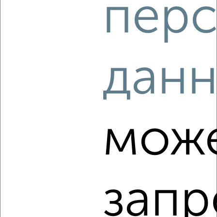
перс
‹
›
2
/4
дан
2-к квартира, на длительный срок, 50м², 4/10 этаж
₽
8 000
в месяц
Герцена 3
Агентство, 06.08.2026
мож
‹
›
запр
2
/6
2-к квартира, на длительный срок, 55м², 6/9 этаж