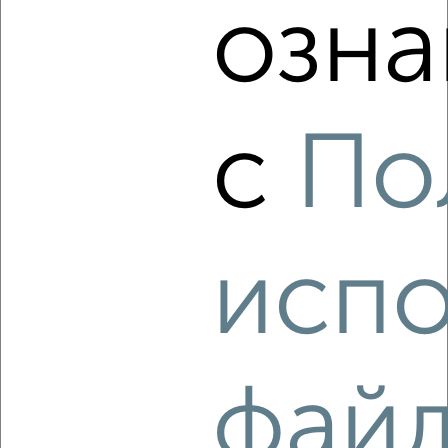
озна
‹
›
с
По
2
/5
2-к квартира, на длительный срок, 55м², 3/5 этаж
₽
8 000
в месяц
Радищева 57
испо
Агентство, 06.08.2026
‹
›
фай
2
/4