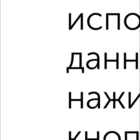
50 лет Октября 145
испо
Агентство, 06.08.2026
данн
‹
›
2
/4
2-к квартира, на длительный срок, 55м², 2/9 этаж
нажи
₽
9 000
в месяц
Ленина 51
Агентство, 06.08.2026
кноп
‹
›