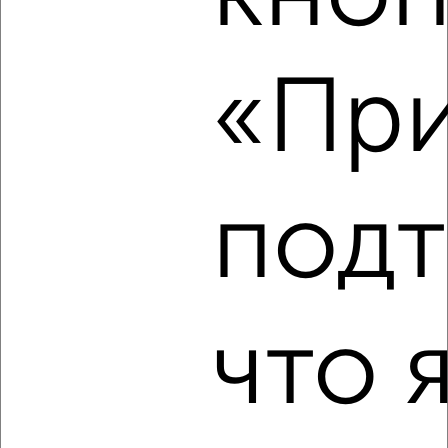
2
/4
«При
2-к квартира, на длительный срок, 56м², 2/5 этаж
₽
8 000
в месяц
Димитрова 93
Агентство, 06.08.2026
подт
‹
›
что 
2
/5
2-к квартира, посуточно, 64м², 9/17 этаж
₽
2 000
в сутки
Северный район, проспект Победы 44
Собственник, 06.08.2026