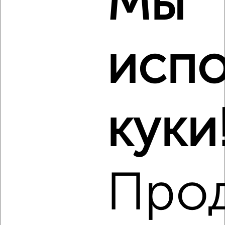
Мы
2-к квартира, на длительный срок, 60м², 6/17 этаж
₽
10 000
в месяц
Северный район, мкр. 3-й микрорайон, проспект Анатолия
испо
Дериглазова 91
Агентство, 06.08.2026
Виртуальные 3D-туры по музеям и объектам
культуры
куки
‹
›
Про
2
/6
2-к квартира, на длительный срок, 52м², 3/5 этаж
₽
7 500
в месяц