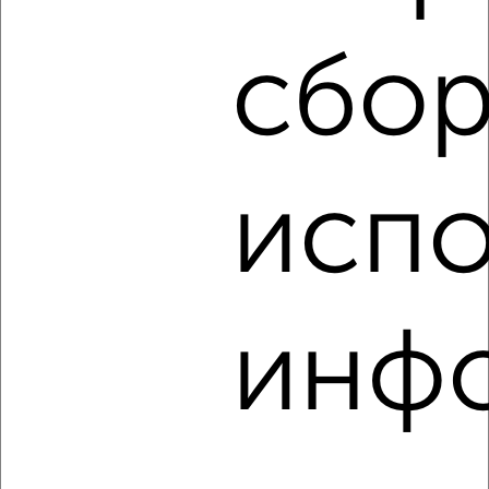
₽
11 000
в месяц
переулок Блинова 7
сбор
Агентство, 06.08.2026
‹
›
испо
2
/4
2-к квартира, на длительный срок, 50м², 4/9 этаж
₽
8 000
в месяц
инф
Хуторская 12А
Агентство, 06.08.2026
‹
›