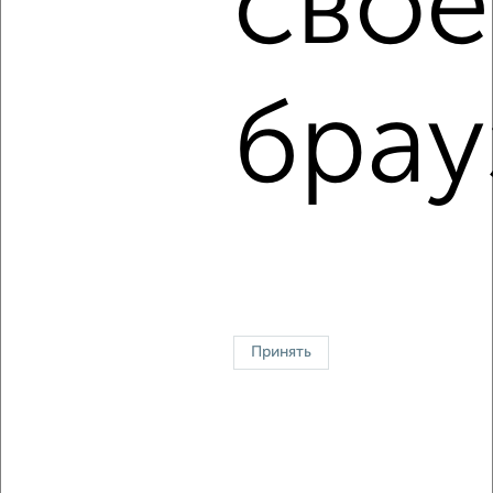
свое
2
/1
2-к квартира, посуточно, 64м², 10/12 этаж
₽
2 000
в сутки
Северный район, проспект Победы 54
брау
Собственник, 05.08.2026
1 / 2
2
↑ НАВЕРХ К МЕНЮ
Однокомнатные
Двухкомнатные
3‑комнатные
Квартиры студии
Без посредников
На длительный срок
На сутки
Без мебели
Принять
Контакты
Политика конфиденциальности
Пользовательское соглашение
Курск, улица Гайдара 11
© 2015–2026
Сайт-доска объявлений недвижимости
О проекте
Реклама на портале
Новости
Статьи
Блог
Риэлторы
Агентства