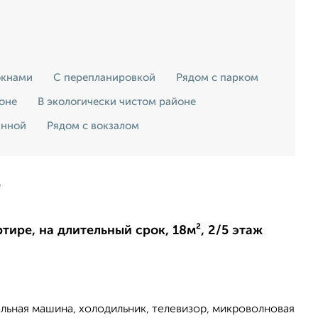
окнами
С перепланировкой
Рядом с парком
зоне
В экологически чистом районе
анной
Рядом с вокзалом
е
ртире, на длительный срок, 18м², 2/5 этаж
альная машина, холодильник, телевизор, микроволновая