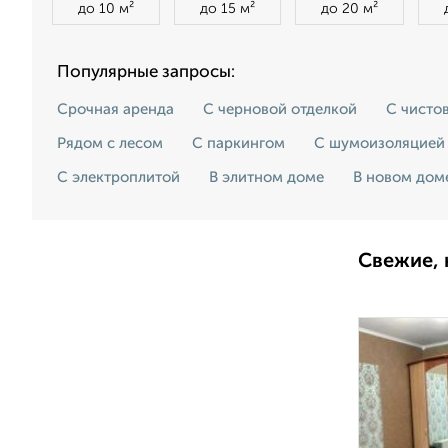
до 10 м²
до 15 м²
до 20 м²
Популярные запросы:
Срочная аренда
С черновой отделкой
С чисто
Рядом с лесом
С паркингом
С шумоизоляцией
С электроплитой
В элитном доме
В новом дом
Свежие, 