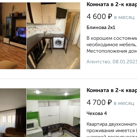
Комната в 2-к ква
₽
4 600
в месяц
Блинова 2к1
В хорошем состоянии
необходимое мебель,
Местоположения дома 
Агентство, 08.01.202
Комната в 2-к ква
₽
4 700
в месяц
Чехова 4
Квартира двухкомнатн
проживания имеется (