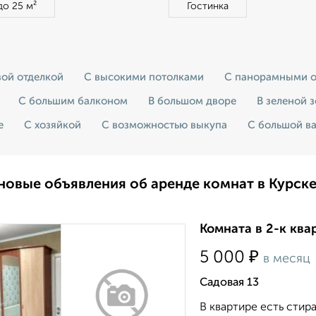
до 25 м²
Гостинка
вой отделкой
С высокими потолками
С панорамными 
С большим балконом
В большом дворе
В зеленой 
е
С хозяйкой
С возможностью выкупа
С большой в
новые объявления об аренде комнат в Курск
Комната в 2-к ква
₽
5 000
в месяц
Садовая 13
В квартире есть стир