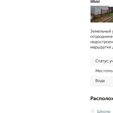
Земельный у
огородничес
недостроен
маршрутке д
Статус у
Местопо
Вода
Располо
Школы