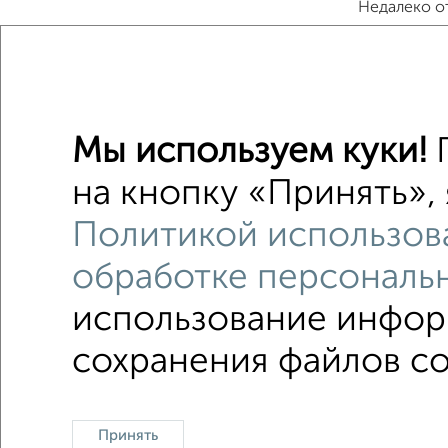
Недалеко о
Земельны
Поиск по с
Мы используем куки!
П
без пос
на кнопку «Принять», 
Цена до 
Политикой использов
на расст
обработке персональ
использование информ
сохранения файлов co
Контакты
Политика конфиденциальности
Пол
Принять