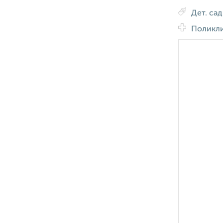
Дет. са
Поликл