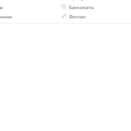
ды
Банкоматы
иники
Фитнес