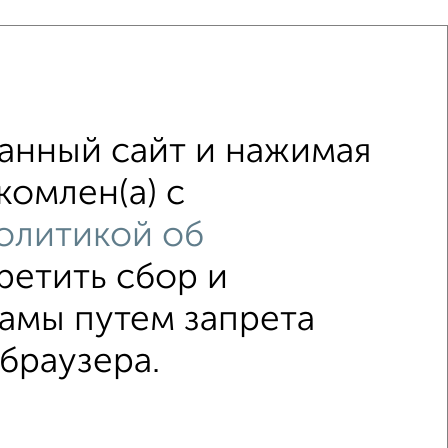
анный сайт и нажимая
ена до 200 000 руб.
Цена до 300 000 руб.
комлен(а) с
площадью 12 соток
В пригороде
олитикой об
ретить сбор и
↑ НАВЕРХ К МЕНЮ
амы путем запрета
браузера.
5–2026
Сайт-доска объявлений недвижимости