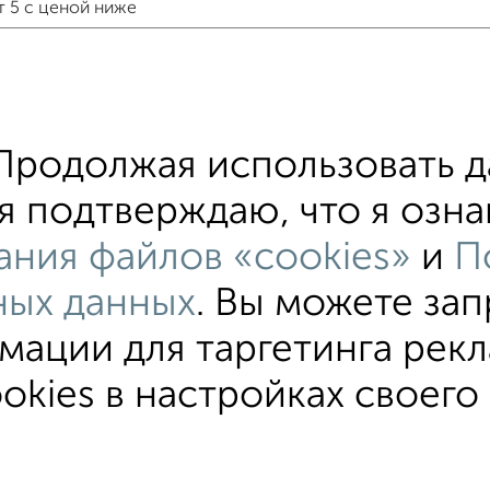
т 5 с ценой ниже
е участки СНТ
хожим параметрам:
родолжая использовать д
редников
С электричеством
С водой
Ц
я подтверждаю, что я озна
400 000 руб.
Цена до 500 000 руб.
участок с 
ания файлов «cookies»
и
П
оянии до 5 км от города
ных данных
. Вы можете зап
ации для таргетинга рекл
okies в настройках своего 
ИЖС
СНТ
В черте города
От собственника
ьзовательское соглашение
Курск, улица Гайдара 11
© 201