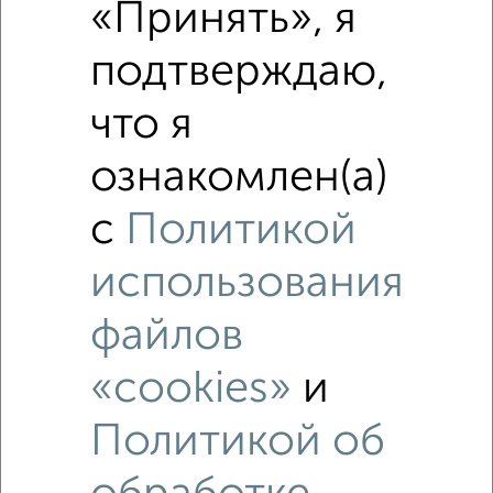
«Принять», я
подтверждаю,
что я
ознакомлен(а)
Похожие предложения рядом
Таунхаусы недалеко от проспект Кулакова 7
с
Политикой
использования
файлов
«cookies»
и
Политикой об