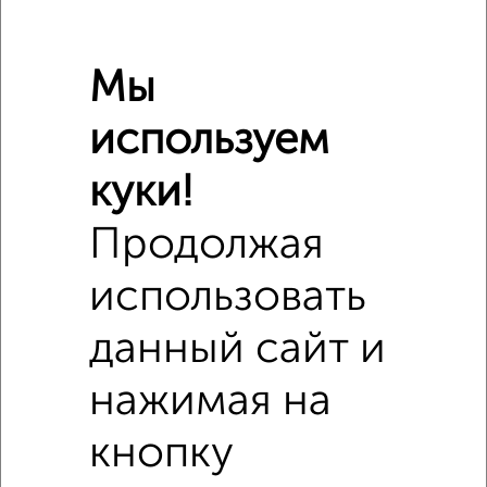
Можно с детьми
да
Мы
Расположение, инфраструктура рядом
используем
Школы
Продукты
Аптеки
куки!
Дет. сады
Банкоматы
Торг. центры
Поликлиники
Фитнес
Кафе
Продолжая
использовать
данный сайт и
нажимая на
кнопку