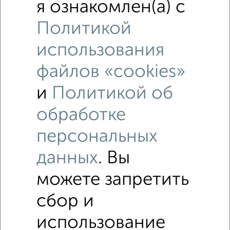
я ознакомлен(а) с
‹
›
Политикой
использования
2
/4
файлов «cookies»
3-к квартира, посуточно, 120м², 10/17 этаж
₽
2 000
в сутки
и
Политикой об
Северный район, мкр. Метеостанция, проспект Победы 14
Собственник, 31.07.2026
обработке
персональных
данных
. Вы
‹
›
можете запретить
сбор и
2
/1
2-к квартира, посуточно, 64м², 10/12 этаж
использование
₽