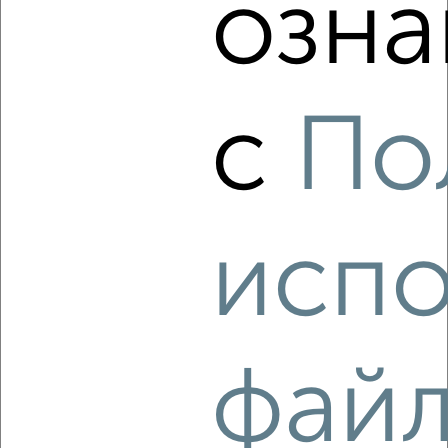
озна
‹
›
с
По
2
/3
1-к квартира, на длительный срок, 40м², 7/10 этаж
₽
8 000
в месяц
Лысая Гора 2
испо
Агентство, 06.08.2026
‹
›
фай
2
/3