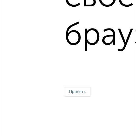
1-к квартира, на длительный срок, 38м², 5/15 этаж
₽
6 500
в месяц
Кати Зеленко 26
брау
Агентство, 06.08.2026
1 / 4
2
↑ НАВЕРХ К МЕНЮ
Однокомнатные
Двухкомнатные
3‑комнатные
Квартиры студии
Без посредников
На длительный срок
На сутки
Без мебели
Принять
Контакты
Политика конфиденциальности
Пользовательское соглашение
Курск, улица Гайдара 11
© 2015–2026
Сайт-доска объявлений недвижимости
О проекте
Реклама на портале
Новости
Статьи
Блог
Риэлторы
Агентства
Застройщики
Ипотечный калькулятор