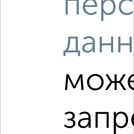
перс
‹
›
2
/6
дан
1-к квартира, на длительный срок, 36м², 2/5 этаж
₽
10 000
в месяц
1-й Аэродромный переулок 8
Агентство, 06.08.2026
мож
‹
›
запр
2
/5
1-к квартира, на длительный срок, 36м², 3/5 этаж
₽
10 000
в месяц