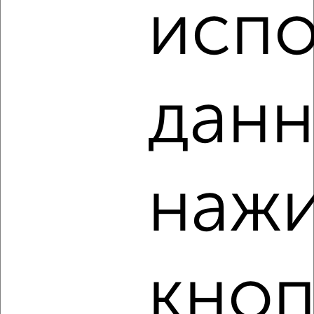
Щепкина 20
испо
Агентство, 06.08.2026
данн
‹
›
2
/3
1-к квартира, на длительный срок, 36м², 4/5 этаж
нажи
₽
9 000
в месяц
Овечкина 5
Агентство, 06.08.2026
кноп
‹
›