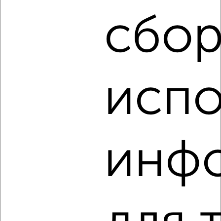
Запольная 43
Агентство, 06.08.2026
сбор
‹
›
испо
2
/3
1-к квартира, на длительный срок, 38м², 6/10 этаж
₽
11 500
в месяц
инф
Кати Зеленко 6Б
Агентство, 06.08.2026
‹
›