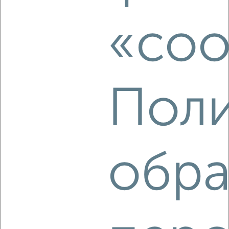
1-к квартира, на длительный срок, 36м², 3/9 этаж
₽
6 500
в месяц
«coo
50 лет Октября 91
Агентство, 06.08.2026
Поли
‹
›
2
/4
1-к квартира, на длительный срок, 36м², 4/9 этаж
обра
₽
6 500
в месяц
Чернышевского 6
Агентство, 06.08.2026