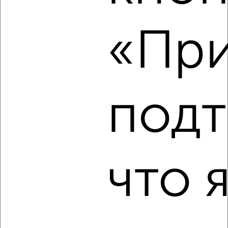
2
/4
«При
1-к квартира, на длительный срок, 40м², 7/10 этаж
₽
10 000
в месяц
Дружининская 29
Агентство, 06.08.2026
подт
‹
›
что 
2
/4
1-к квартира, на длительный срок, 36м², 7/9 этаж
₽
9 000
в месяц
Павлуновского 7
Агентство, 06.08.2026