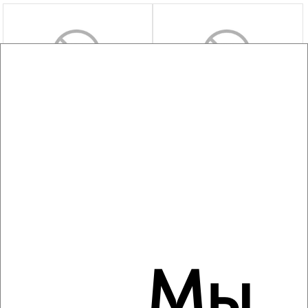
‹
›
2
/4
1-к квартира, на длительный срок, 38м², 3/9 этаж
₽
11 500
в месяц
Димитрова 71
Агентство, 06.08.2026
‹
›
Мы
2
/3