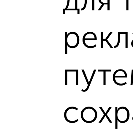
для 
2
/4
1-к квартира, на длительный срок, 38м², 6/20 этаж
рек
₽
13 000
в месяц
Кати Зеленко 26
Агентство, 06.08.2026
путе
‹
›
2
/3
сохр
1-к квартира, на длительный срок, 38м², 3/7 этаж
₽
11 000
в месяц
Максима Горького 50
Агентство, 06.08.2026