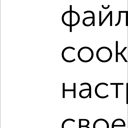
фай
‹
›
cook
2
/3
1-к квартира, на длительный срок, 36м², 3/10 этаж
₽
6 500
в месяц
Герцена 3
Агентство, 06.08.2026
наст
‹
›
свое
2
/3