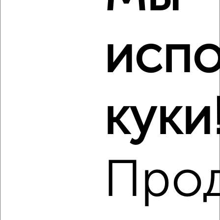
1-к квартира, на длительный срок, 40м², 3/12 этаж
₽
8 000
в месяц
испо
Карла Либкнехта 2
Агентство, 06.08.2026
Виртуальные 3D-туры по музеям и объектам
культуры
куки
‹
›
Про
2
/3
1-к квартира, на длительный срок, 36м², 4/10 этаж
₽
6 500
в месяц