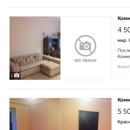
Комн
4 5
мкр. 
После
Комму
Агент
1
Комн
5 5
Крас