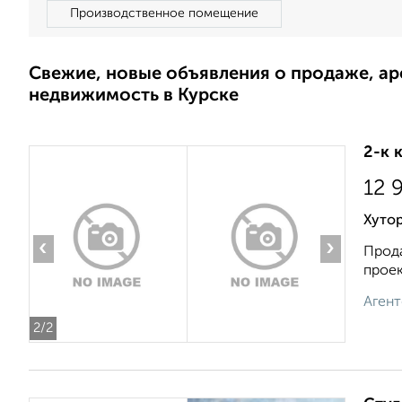
Производственное помещение
Свежие, новые объявления о продаже, а
недвижимость в Курске
2-к 
12 
Хутор
‹
›
Прода
проек
Агент
2
/2