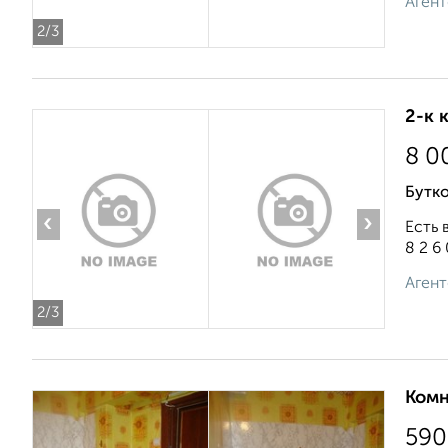
Агент
2
/3
2-к 
8 0
Бутко
‹
›
Есть 
8 2 6 
Агент
2
/3
Комн
590