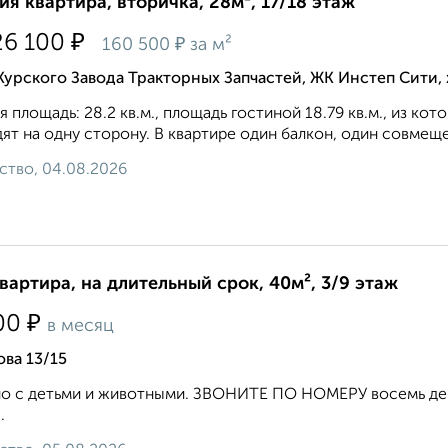
ия квартира, вторичка, 28м², 17/18 этаж
₽
26 100
₽
160 500
за м²
Курского Завода Тракторных Запчастей, ЖК Инстеп Сити
 площадь: 28.2 кв.м., площадь гостиной 18.79 кв.м., из кот
ят на одну сторону. В квартире один балкон, один совмеще
ство, 04.08.2026
квартира, на длительный срок, 40м², 3/9 этаж
₽
00
в месяц
ва 13/15
 с детьми и животными. ЗВОНИТЕ ПО НОМЕРУ восемь девя
.