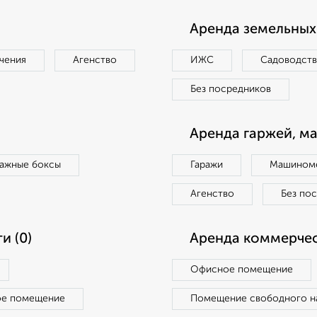
Аренда земельных 
чения
Агенство
ИЖС
Садоводст
Без посредников
Аренда гаржей, м
ражные боксы
Гаражи
Машиноме
Агенство
Без по
и (0)
Аренда коммерчес
Офисное помещение
ое помещение
Помещение свободного н