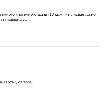
ного кирпичного дома , 18 кв.м , не угловая , окно
становлен душ....
стота .уют торг...