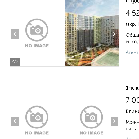
Студ
4 5
мкр. 
‹
›
Общая
выход
Агент
2
/2
1-к 
7 0
Блино
‹
›
Можно
пять ..