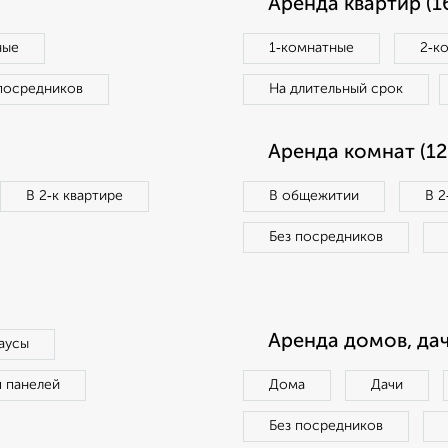
Аренда квартир (1
ные
1‑комнатные
2‑к
посредников
На длительный срок
Аренда комнат (12
В 2‑к квартире
В общежитии
В 2
Без посредников
Аренда домов, дач
аусы
п панелей
Дома
Дачи
Без посредников