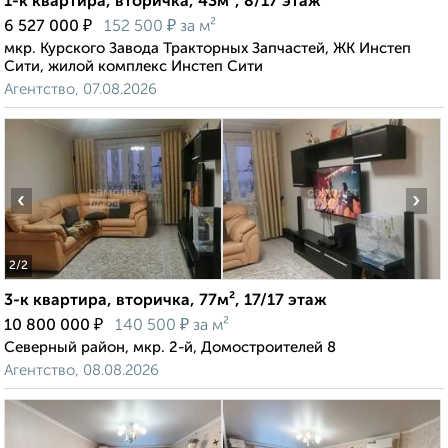
1-к квартира, вторичка, 43м², 8/17 этаж
₽
₽
6 527 000
152 500
за м²
мкр. Курского Завода Тракторных Запчастей, ЖК Инстеп
Сити, жилой комплекс Инстеп Сити
Агентство, 07.08.2026
‹
›
2
/2
3-к квартира, вторичка, 77м², 17/17 этаж
₽
₽
10 800 000
140 500
за м²
Северный район, мкр. 2-й, Домостроителей 8
Агентство, 08.08.2026