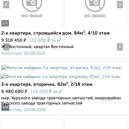
‹
›
2
/1
2-к квартира, строящийся дом, 84м², 4/10 этаж
₽
₽
9 318 450
111 000
за м²
‹
›
ЖК Восточный, квартал Восточный
Агентство, 02.08.2026
3-к квартира, вторичка, 82м², 2/18 этаж
₽
₽
9 480 680
116 000
за м²
мкр. Курского завода тракторных запчастей, микрорайон
Курского завода тракторных запчастей
2
/2
Агентство, 04.08.2026