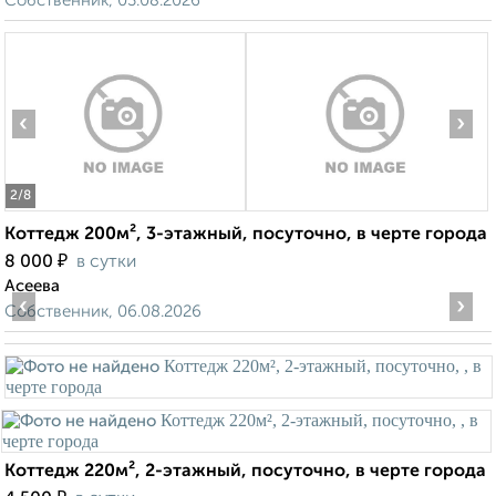
Собственник, 03.08.2026
‹
›
2
/8
Коттедж 200м², 3-этажный, посуточно, в черте города
₽
8 000
в сутки
Асеева
‹
›
Собственник, 06.08.2026
Коттедж 220м², 2-этажный, посуточно, в черте города