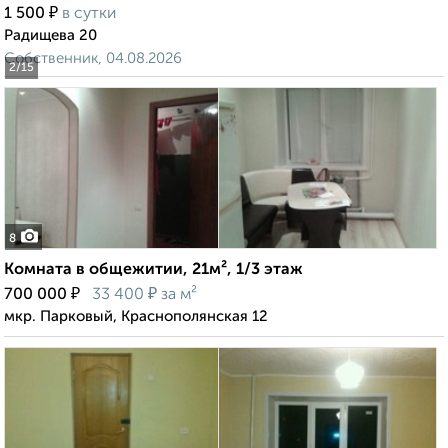
₽
1 500
в сутки
Радищева 20
Собственник, 04.08.2026
2
/15
8
Комната в общежитии, 21м², 1/3 этаж
₽
₽
700 000
33 400
за м²
мкр. Парковый, Краснополянская 12