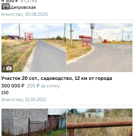
₽
4 500
в сутки
2
/8
1-я Щигровская
Агентство, 05.08.2026
3
Участок 20 сот., садоводство, 12 км от города
₽
₽
300 000
200
за сотку
150
Агентство, 21.05.2021