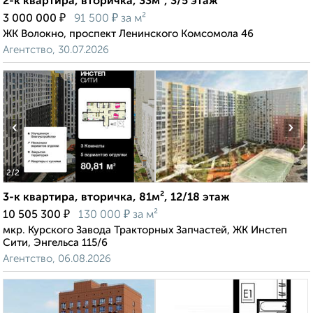
2-к квартира, вторичка, 33м², 3/5 этаж
₽
₽
3 000 000
91 500
за м²
ЖК Волокно, проспект Ленинского Комсомола 46
Агентство, 30.07.2026
‹
›
2
/2
3-к квартира, вторичка, 81м², 12/18 этаж
₽
₽
10 505 300
130 000
за м²
мкр. Курского Завода Тракторных Запчастей, ЖК Инстеп
Сити, Энгельса 115/6
Агентство, 06.08.2026