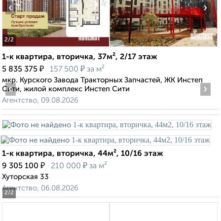
‹
›
2
/2
1-к квартира, вторичка, 37м², 2/17 этаж
₽
₽
5 835 375
157 500
за м²
мкр. Курского Завода Тракторных Запчастей, ЖК Инстеп
‹
›
Сити, жилой комплекс Инстеп Сити
Агентство, 09.08.2026
1-к квартира, вторичка, 44м², 10/16 этаж
₽
₽
9 305 100
210 000
за м²
Хуторская 33
Агентство, 06.08.2026
2
/2