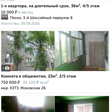
1-к квартира, на длительный срок, 36м², 4/5 этаж
₽
10 000
в месяц
2
/3
мкр. Пески, 3-й Шоссейный переулок 8
Агентство, 09.08.2026
7
Комната в общежитии, 22м², 2/5 этаж
₽
₽
750 000
34 100
за м²
мкр. КЗТЗ, Моковская 2Б