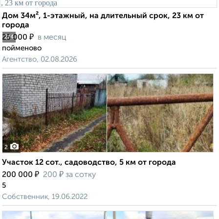
Дом 34м², 1-этажный, на длительный срок, 23 км от
города
₽
25 000
в месяц
2
/4
пойменово
Агентство, 02.08.2026
2
Участок 12 сот., садоводство, 5 км от города
₽
₽
200 000
200
за сотку
5
Собственник, 19.06.2022