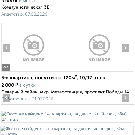
₽
5 500
в месяц
Коммунистическая 3Б
Агентство, 07.08.2026
‹
›
2
/4
3-к квартира, посуточно, 120м², 10/17 этаж
₽
2 000
в сутки
Северный район, мкр. Метеостанция, проспект Победы 14
‹
›
Собственник, 31.07.2026