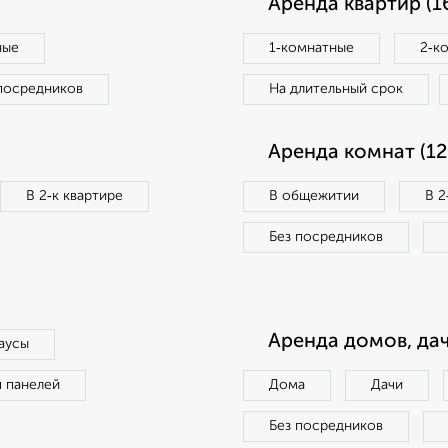
Аренда квартир (1
ные
1‑комнатные
2‑к
посредников
На длительный срок
Аренда комнат (12
В 2‑к квартире
В общежитии
В 2
Без посредников
Аренда домов, дач
аусы
п панелей
Дома
Дачи
Без посредников