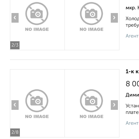
мкр. 
‹
›
Холод
требу
Агент
2
/3
1-к 
8 0
Дими
‹
›
Устан
плате
Агент
2
/8