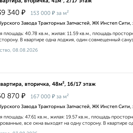
квартира, вторичка, 41м², 2/17 этаж
₽
39 340
₽
153 000
за м²
Курского Завода Тракторных Запчастей, ЖК Инстеп Сити
 площадь: 40.78 кв.м., жилая: 11.59 кв.м., площадь простор
сторону. В квартире одна лоджия, один совмещенный санузе
ство, 08.08.2026
квартира, вторичка, 48м², 16/17 этаж
₽
50 870
₽
167 000
за м²
Курского Завода Тракторных Запчастей, ЖК Инстеп Сити
 площадь: 47.61 кв.м., жилая: 19.57 кв.м., площадь простор
рованные, все окна выходят на одну сторону. В квартире од