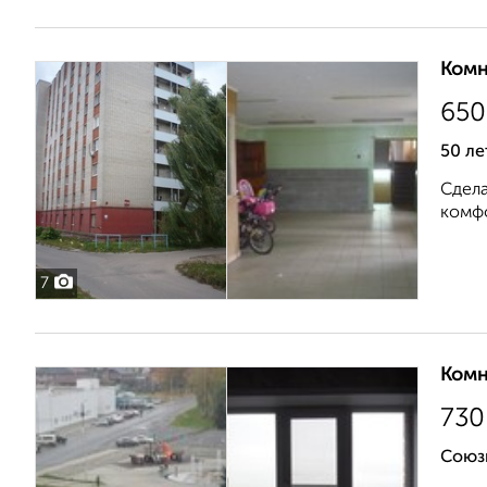
Комн
650
50 ле
Сдела
комфо
7
Комн
730
Союз