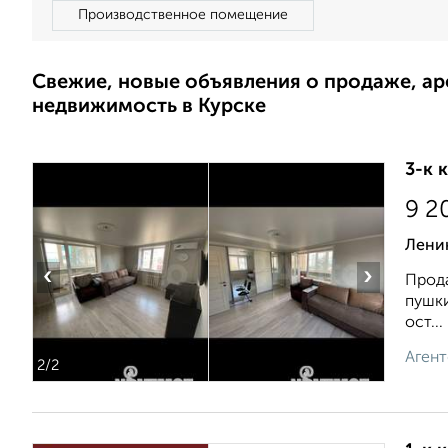
Производственное помещение
Свежие, новые объявления о продаже, а
недвижимость в Курске
3-к 
9 2
Лени
‹
›
Прода
пушки
ост...
Агент
2
/2