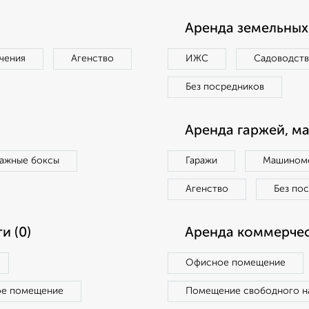
Аренда земельных 
чения
Агенство
ИЖС
Садоводст
Без посредников
Аренда гаржей, м
ражные боксы
Гаражи
Машиноме
Агенство
Без по
и (0)
Аренда коммерчес
Офисное помещение
ое помещение
Помещение свободного н