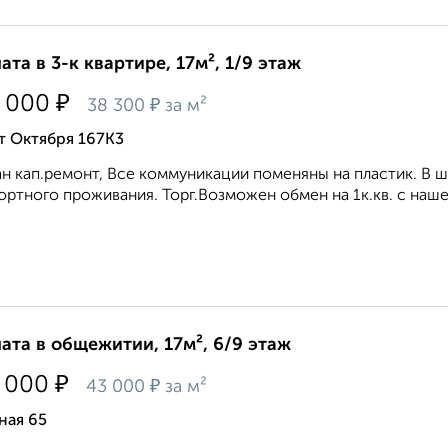
ата в 3-к квартире, 17м², 1/9 этаж
₽
 000
₽
38 300
за м²
т Октября 167К3
н кап.ремонт, Все коммуникации поменяны на пластик. В 
ртного проживания. Торг.Возможен обмен на 1к.кв. с нашей
ата в общежитии, 17м², 6/9 этаж
₽
 000
₽
43 000
за м²
ная 65