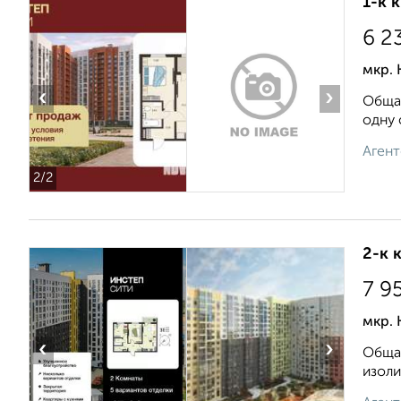
1-к 
6 2
мкр. 
‹
›
Общая
одну 
Агент
2
/2
2-к 
7 9
мкр. 
‹
›
Общая
изоли