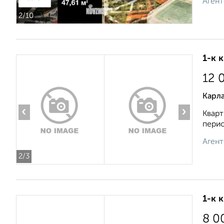
Агент
2
/10
1-к 
12 
Карла
‹
›
Кварт
перио
Агент
2
/3
1-к 
8 0