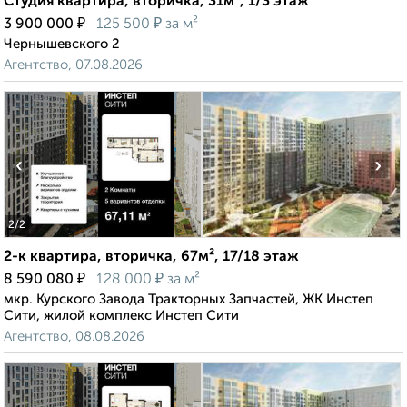
Студия квартира, вторичка, 31м², 1/3 этаж
₽
₽
3 900 000
125 500
за м²
Чернышевского 2
Агентство, 07.08.2026
‹
›
2
/2
2-к квартира, вторичка, 67м², 17/18 этаж
₽
₽
8 590 080
128 000
за м²
мкр. Курского Завода Тракторных Запчастей, ЖК Инстеп
Сити, жилой комплекс Инстеп Сити
Агентство, 08.08.2026