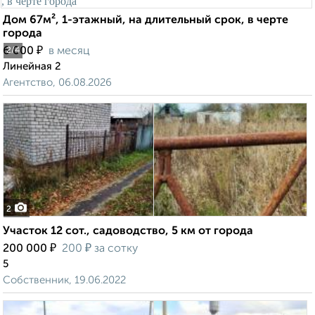
Дом 67м², 1-этажный, на длительный срок, в черте
города
₽
6 000
в месяц
2
/4
Линейная 2
Агентство, 06.08.2026
2
Участок 12 сот., садоводство, 5 км от города
₽
₽
200 000
200
за сотку
5
Собственник, 19.06.2022