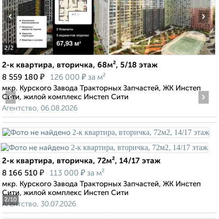
‹
›
2
/2
2-к квартира, вторичка, 68м², 5/18 этаж
₽
₽
8 559 180
126 000
за м²
мкр. Курского Завода Тракторных Запчастей, ЖК Инстеп
‹
›
Сити, жилой комплекс Инстеп Сити
Агентство, 06.08.2026
2-к квартира, вторичка, 72м², 14/17 этаж
₽
₽
8 166 510
113 000
за м²
мкр. Курского Завода Тракторных Запчастей, ЖК Инстеп
Сити, жилой комплекс Инстеп Сити
2
/10
Агентство, 30.07.2026