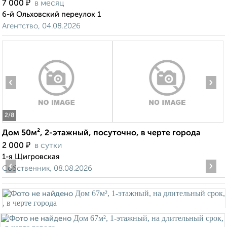
₽
7 000
в месяц
6-й Ольховский переулок 1
Агентство, 04.08.2026
‹
›
2
/8
Дом 50м², 2-этажный, посуточно, в черте города
₽
2 000
в сутки
1-я Щигровская
‹
›
Собственник, 08.08.2026