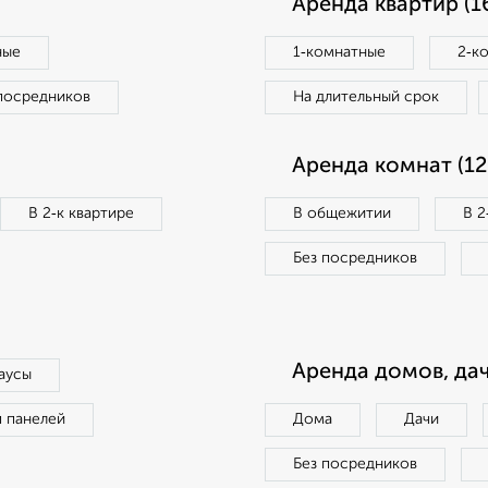
Аренда квартир (1
ные
1‑комнатные
2‑к
посредников
На длительный срок
Аренда комнат (12
В 2‑к квартире
В общежитии
В 2
Без посредников
Аренда домов, дач
аусы
п панелей
Дома
Дачи
Без посредников