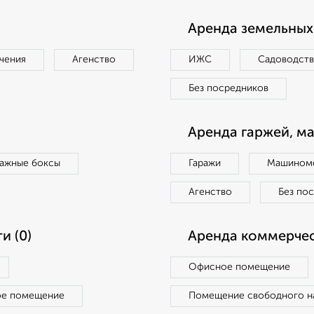
Аренда земельных 
чения
Агенство
ИЖС
Садоводст
Без посредников
Аренда гаржей, м
ражные боксы
Гаражи
Машиноме
Агенство
Без по
и (0)
Аренда коммерчес
Офисное помещение
ое помещение
Помещение свободного н