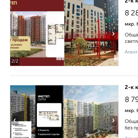
2-к 
8 2
мкр. 
‹
›
Общая
светл
Агент
2
/2
2-к 
8 7
мкр. 
‹
›
Общая
без п