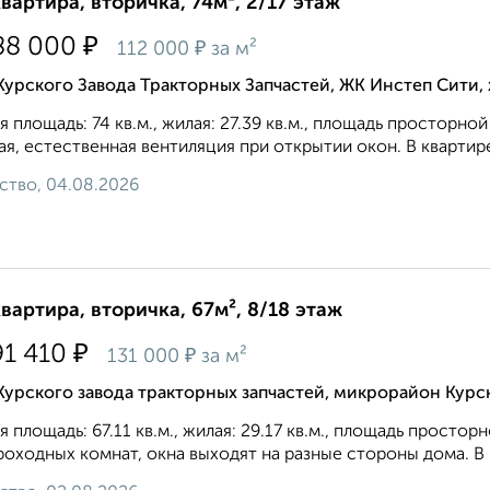
квартира, вторичка, 74м², 2/17 этаж
₽
88 000
₽
112 000
за м²
Курского Завода Тракторных Запчастей, ЖК Инстеп Сити
 площадь: 74 кв.м., жилая: 27.39 кв.м., площадь просторной 
ая, естественная вентиляция при открытии окон. В квартире
ство, 04.08.2026
квартира, вторичка, 67м², 8/18 этаж
₽
91 410
₽
131 000
за м²
Курского завода тракторных запчастей, микрорайон Курс
 площадь: 67.11 кв.м., жилая: 29.17 кв.м., площадь простор
роходных комнат, окна выходят на paзные стороны дома. В к