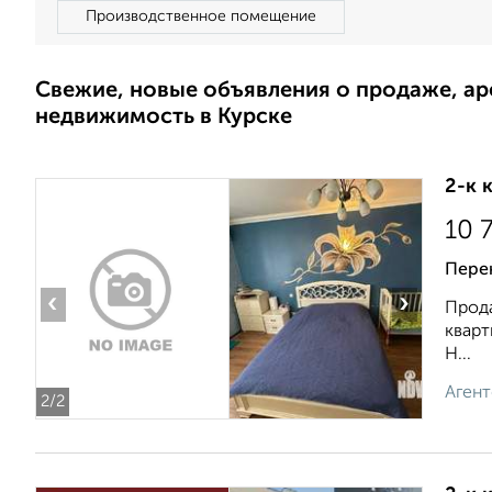
Производственное помещение
Свежие, новые объявления о продаже, а
недвижимость в Курске
2-к 
10 
Перек
‹
›
Прода
кварт
Н...
Агент
2
/2