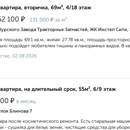
квартира, вторичка, 69м², 4/18 этаж
₽
52 100
₽
131 000
за м²
Курского Завода Тракторных Запчастей, ЖК Инстеп Сити
 площадь: 69.1 кв.м., жилая: 27.78 кв.м., площадь просторно
ьно подойдет любителям тишины и панорамных видов. В ква
ство, 02.08.2026
квартира, на длительный срок, 55м², 6/9 этаж
₽
000
в месяц
лок Блинова 7
ира после косметического ремонта. Есть стиральная маши
и - сушилка для белья, веник, чистящие средства для уборки