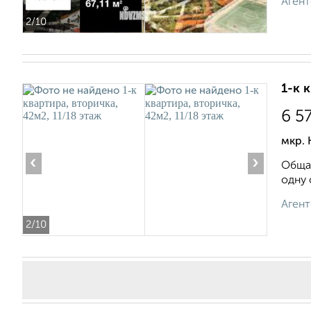
Агент
2
/10
1-к 
6 5
мкр. 
‹
›
Общая
одну 
Агент
2
/10