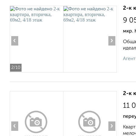
2-к 
9 0
мкр. 
‹
›
Общая
идеал
Агент
2
/10
2-к 
11 
переу
‹
›
Кварт
мелоч