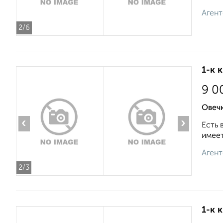
Агент
2
/6
1-к 
9 0
Овеч
‹
›
Есть 
имеет
Агент
2
/3
1-к 