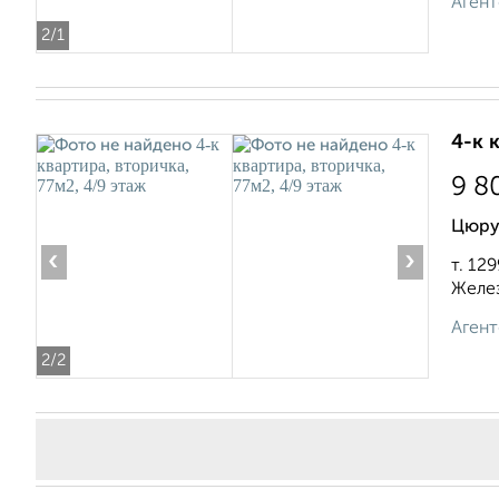
Агент
2
/1
4-к 
9 8
Цюру
‹
›
т. 12
Желез
Агент
2
/2