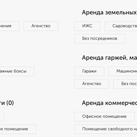
Аренда земельных 
чения
Агенство
ИЖС
Садоводст
Без посредников
Аренда гаржей, м
ражные боксы
Гаражи
Машиноме
Агенство
Без по
и (0)
Аренда коммерчес
Офисное помещение
ое помещение
Помещение свободного н