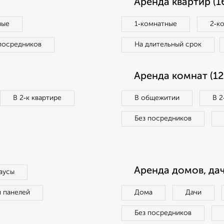
Аренда квартир (1
ные
1‑комнатные
2‑к
посредников
На длительный срок
Аренда комнат (12
В 2‑к квартире
В общежитии
В 2
Без посредников
Аренда домов, дач
аусы
п панелей
Дома
Дачи
Без посредников