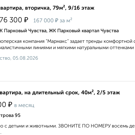
квартира, вторичка, 79м², 9/16 этаж
₽
176 300
₽
167 000
за м²
 Парковый Чувства, ЖК Парковый квартал Чувства
оперская компания "Мармакс" задает тренды комфортной ср
алистичными линиями и мягкими натуральными оттенками ф
ство, 05.08.2026
квартира, на длительный срок, 40м², 2/5 этаж
₽
00
в месяц
трова 95
 с детьми и животными. ЗВОНИТЕ ПО НОМЕРУ восемь девя
.