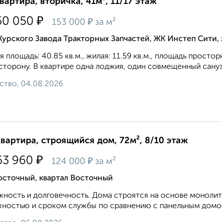
квартира, вторичка, 41м², 11/17 этаж
₽
50 050
₽
153 000
за м²
Курского Завода Тракторных Запчастей, ЖК Инстеп Сити
 площадь: 40.85 кв.м., жилая: 11.59 кв.м., площадь простор
сторону. В квартире одна лоджия, один совмещенный санузе
ство, 04.08.2026
квартира, строящийся дом, 72м², 8/10 этаж
₽
63 960
₽
124 000
за м²
осточный, квартал Восточный
ность и долговечность. Дома строятся на основе монолит
ностью и сроком службы по сравнению с панельным домос