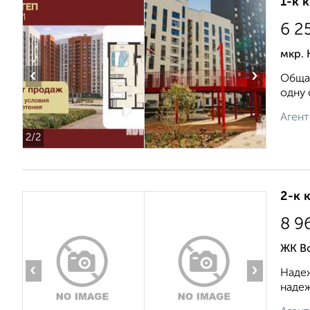
1-к 
6 2
мкр. 
‹
›
Общая
одну 
Агент
2
/2
2-к 
8 9
ЖК В
‹
›
Надеж
надеж