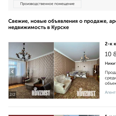
Производственное помещение
Свежие, новые объявления о продаже, а
недвижимость в Курске
2-к 
10 
Ники
‹
›
Прода
среди
объек
Агент
2
/2