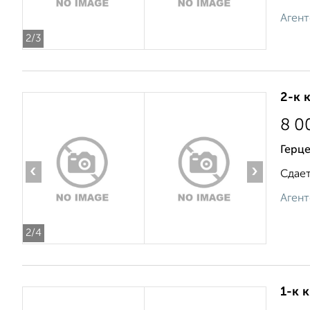
Агент
2
/3
2-к 
8 0
Герце
‹
›
Сдает
Агент
2
/4
1-к 