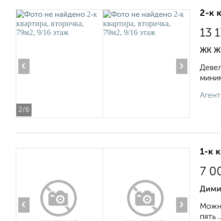
2-к 
13 
ЖК ЖК
‹
›
Девел
миним
Агент
2
/6
1-к 
7 0
Дими
‹
›
Можно
пять ..