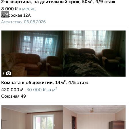
2-к квартира, на длительный срок, 50м², 4/9 этаж
₽
8 000
в месяц
2
/4
Хуторская 12А
Агентство, 06.08.2026
3
Комната в общежитии, 14м², 4/5 этаж
₽
₽
420 000
30 000
за м²
Союзная 49