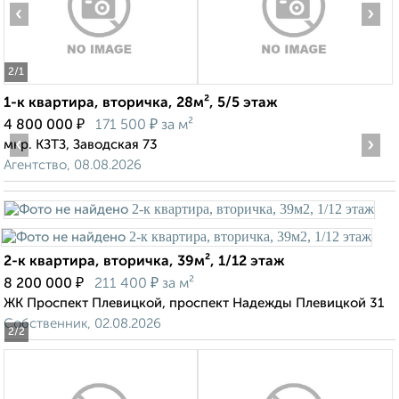
‹
›
2
/1
1-к квартира, вторичка, 28м², 5/5 этаж
₽
₽
4 800 000
171 500
за м²
‹
›
мкр. КЗТЗ, Заводская 73
Агентство, 08.08.2026
2-к квартира, вторичка, 39м², 1/12 этаж
₽
₽
8 200 000
211 400
за м²
ЖК Проспект Плевицкой, проспект Надежды Плевицкой 31
Собственник, 02.08.2026
2
/2