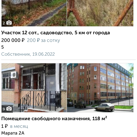
2
Участок 12 сот., садоводство, 5 км от города
₽
₽
200 000
200
за сотку
5
Собственник, 19.06.2022
9
Помещение свободного назначения, 118 м²
₽
1
в месяц
Марата 2А