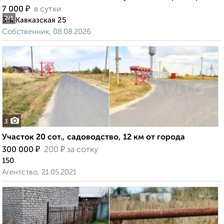
₽
7 000
в сутки
2
/1
3-я Кавказская 25
Собственник, 08.08.2026
3
Участок 20 сот., садоводство, 12 км от города
₽
₽
300 000
200
за сотку
150
Агентство, 21.05.2021