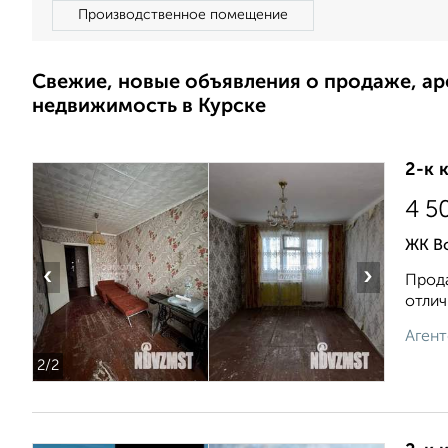
Производственное помещение
Свежие, новые объявления о продаже, а
недвижимость в Курске
2-к 
4 5
ЖК В
‹
›
Прода
отлич
Агент
2
/2