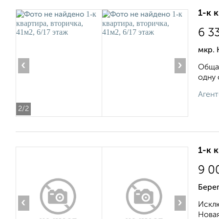
1-к 
6 3
мкр. 
‹
›
Общая
одну 
Агент
2
/2
1-к 
9 0
Берег
‹
›
Исклю
Новая