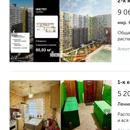
2-к 
9 0
мкр. 
‹
›
Общая
распа
Агент
2
/2
1-к 
5 2
Лени
‹
›
Распо
и вся