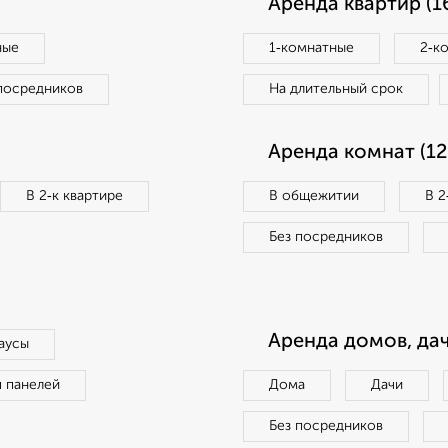
Аренда квартир (1
ные
1‑комнатные
2‑к
посредников
На длительный срок
Аренда комнат (12
В 2‑к квартире
В общежитии
В 2
Без посредников
Аренда домов, дач
аусы
п панелей
Дома
Дачи
Без посредников