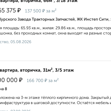
квартира, вторичка, 66м², 3/18 этаж
₽
65 375
₽
137 500
за м²
Курского Завода Тракторных Запчастей, ЖК Инстеп Сити
 площадь: 65.93 кв.м., жилая: 29.86 кв.м., площадь простор
шонка, без проходных комнат, окна выходят на paзные стор
ство, 05.08.2026
квартира, вторичка, 31м², 3/5 этаж
₽
00 000
₽
166 700
за м²
на 8
ложена на 3-м этаже тёплого кирпичного дома. Закрытый 
 инфраструктура в шаговой доступности. Остаётся мебель и