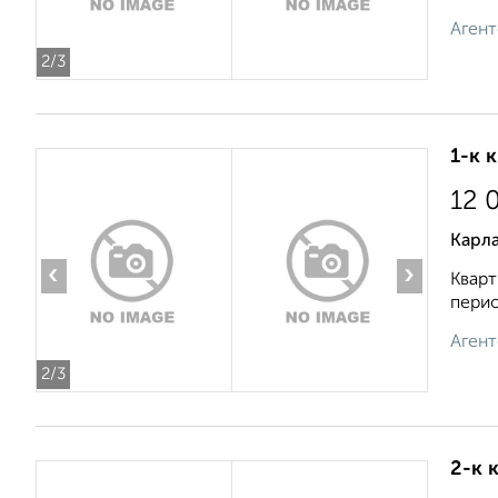
Агент
2
/3
1-к 
12 
Карла
‹
›
Кварт
перио
Агент
2
/3
2-к 