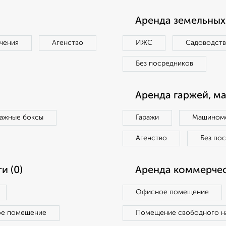
Аренда земельных 
чения
Агенство
ИЖС
Садоводст
Без посредников
Аренда гаржей, м
ражные боксы
Гаражи
Машиноме
Агенство
Без по
и (0)
Аренда коммерчес
Офисное помещение
ое помещение
Помещение свободного н