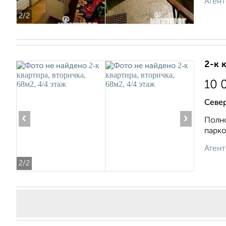
Агент
2
/2
2-к 
10 
Севе
‹
›
Полно
парко
Агент
2
/2