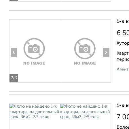
1-к 
6 5
Хутор
‹
›
Кварт
перио
Агент
2
/3
1-к 
7 0
Воло