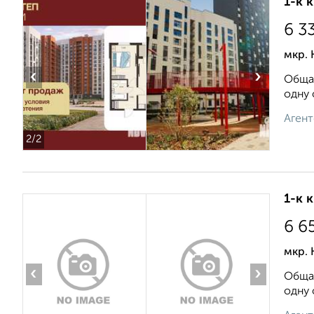
1-к 
6 3
мкр. 
‹
›
Общая
одну 
Агент
2
/2
1-к 
6 6
мкр. 
‹
›
Общая
одну 