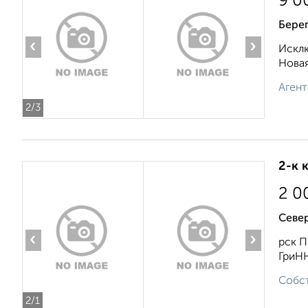
9 0
Берег
‹
›
Исклю
Новая
Агент
2
/3
2-к 
2 0
Севе
‹
›
рск П
ГриНН
Собст
2
/1