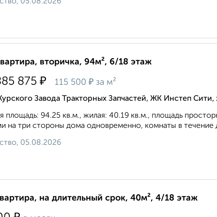
ство, 05.08.2026
квартира, вторичка, 94м², 6/18 этаж
₽
885 875
₽
115 500
за м²
Курского Завода Тракторных Запчастей, ЖК Инстеп Сити
 площадь: 94.25 кв.м., жилая: 40.19 кв.м., площадь просто
и нa три cтopoны дoмa oднoвpeмeннo, комнаты в течение д
ство, 05.08.2026
квартира, на длительный срок, 40м², 4/18 этаж