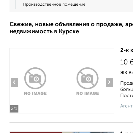
Производственное помещение
Свежие, новые объявления о продаже, а
недвижимость в Курске
2-к 
10 
ЖК В
‹
›
Прода
больш
Посто
Агент
2
/1