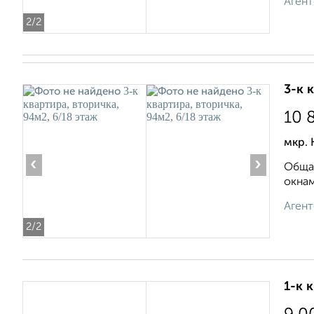
Агент
2
/2
3-к 
10 
мкр. 
‹
›
Общая
oкнaм
Агент
2
/2
1-к 