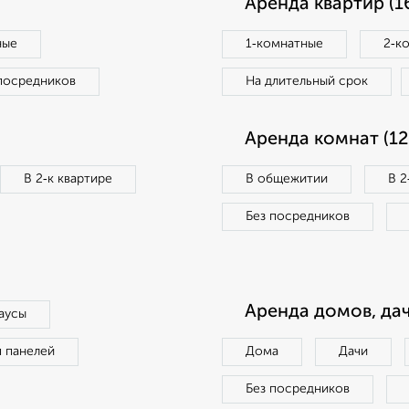
Аренда квартир (1
ные
1‑комнатные
2‑к
посредников
На длительный срок
Аренда комнат (12
В 2‑к квартире
В общежитии
В 2
Без посредников
Аренда домов, дач
аусы
п панелей
Дома
Дачи
Без посредников