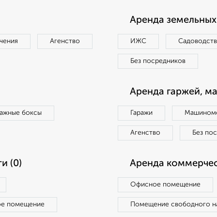
Аренда земельных 
чения
Агенство
ИЖС
Садоводст
Без посредников
Аренда гаржей, м
ражные боксы
Гаражи
Машиноме
Агенство
Без по
и (0)
Аренда коммерчес
Офисное помещение
ое помещение
Помещение свободного н