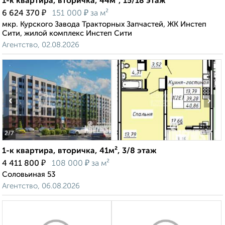
1-к квартира, вторичка, 44м², 15/18 этаж
₽
₽
6 624 370
151 000
за м²
мкр. Курского Завода Тракторных Запчастей, ЖК Инстеп
Сити, жилой комплекс Инстеп Сити
Агентство, 02.08.2026
‹
›
2
/7
1-к квартира, вторичка, 41м², 3/8 этаж
₽
₽
4 411 800
108 000
за м²
Соловьиная 53
Агентство, 06.08.2026