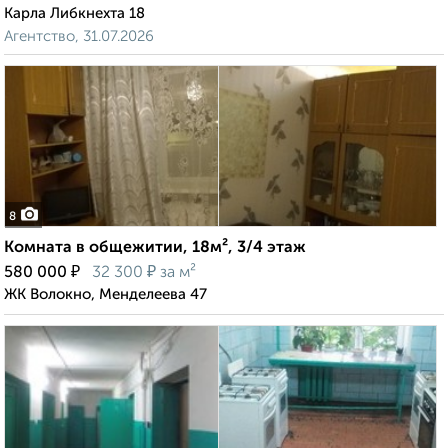
Карла Либкнехта 18
Агентство, 31.07.2026
8
Комната в общежитии, 18м², 3/4 этаж
₽
₽
580 000
32 300
за м²
ЖК Волокно, Менделеева 47