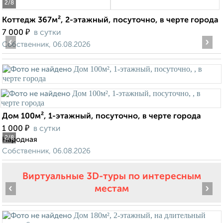
2
/8
Коттедж 367м², 2-этажный, посуточно, в черте города
₽
7 000
в сутки
‹
›
Собственник, 06.08.2026
Дом 100м², 1-этажный, посуточно, в черте города
₽
1 000
в сутки
2
/8
Народная
Собственник, 06.08.2026
Виртуальные 3D-туры по интересным
‹
›
местам