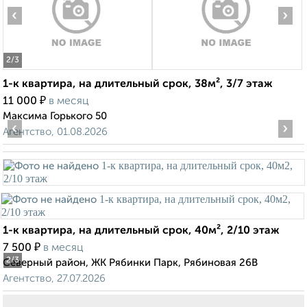
‹
›
2
/3
1-к квартира, на длительный срок, 38м², 3/7 этаж
₽
11 000
в месяц
Максима Горького 50
‹
›
Агентство, 01.08.2026
1-к квартира, на длительный срок, 40м², 2/10 этаж
₽
7 500
в месяц
2
/3
Северный район, ЖК Рябинки Парк, Рябиновая 26В
Агентство, 27.07.2026