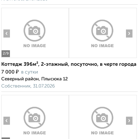
‹
›
2
/9
Коттедж 396м², 2-этажный, посуточно, в черте города
₽
7 000
в сутки
Северный район, Плысюка 12
Собственник, 31.07.2026
‹
›