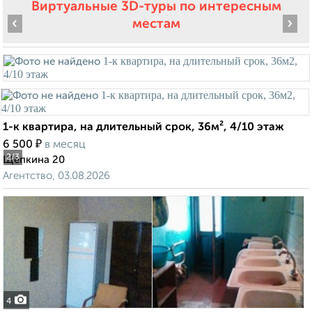
Виртуальные 3D-туры по интересным
‹
›
местам
1-к квартира, на длительный срок, 36м², 4/10 этаж
₽
6 500
в месяц
2
/3
Щепкина 20
Агентство, 03.08.2026
4