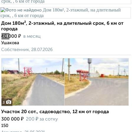
Дом 180м², 2-этажный, на длительный срок, 6 км от
города
₽
40 000
в месяц
2
/8
Ушакова
Собственник, 28.07.2026
3
Участок 20 сот., садоводство, 12 км от города
₽
₽
300 000
200
за сотку
150