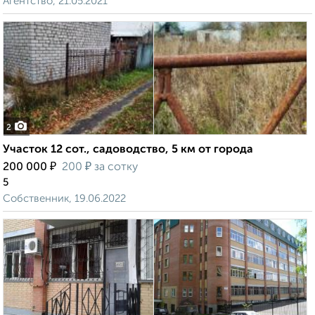
Агентство, 21.05.2021
2
Участок 12 сот., садоводство, 5 км от города
₽
₽
200 000
200
за сотку
5
Собственник, 19.06.2022