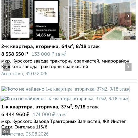
‹
›
2
/2
2-к квартира, вторичка, 64м², 8/18 этаж
₽
₽
8 558 550
133 000
за м²
мкр. Курского завода тракторных запчастей, микрорайон
‹
›
Курского завода тракторных запчастей
Агентство, 31.07.2026
1-к квартира, вторичка, 37м², 9/18 этаж
₽
₽
6 444 960
174 000
за м²
мкр. Курского Завода Тракторных Запчастей, ЖК Инстеп
Сити, Энгельса 115/6
2
/2
Агентство, 05.08.2026