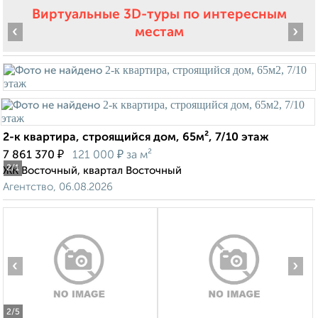
Виртуальные 3D-туры по интересным
‹
›
местам
2-к квартира, строящийся дом, 65м², 7/10 этаж
₽
₽
7 861 370
121 000
за м²
2
/1
ЖК Восточный, квартал Восточный
Агентство, 06.08.2026
‹
›
2
/5