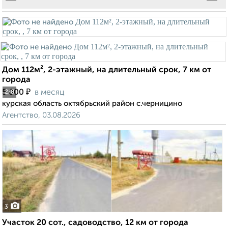
Дом 112м², 2-этажный, на длительный срок, 7 км от
города
₽
5 000
в месяц
2
/8
курская область октябрьский район с.черницино
Агентство, 03.08.2026
3
Участок 20 сот., садоводство, 12 км от города