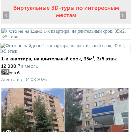
Виртуальные 3D-туры по интересным
‹
›
местам
1-к квартира, на длительный срок, 35м², 3/5 этаж
₽
12 000
в месяц
2
/3
Чехова 6
Агентство, 04.08.2026