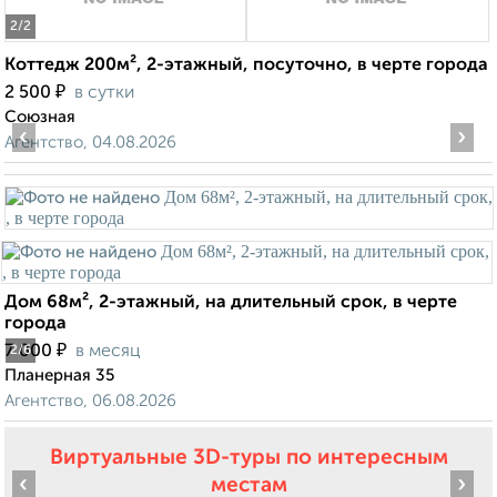
2
/2
Коттедж 200м², 2-этажный, посуточно, в черте города
₽
2 500
в сутки
Союзная
‹
›
Агентство, 04.08.2026
Дом 68м², 2-этажный, на длительный срок, в черте
города
₽
7 000
в месяц
2
/6
Планерная 35
Агентство, 06.08.2026
Виртуальные 3D-туры по интересным
‹
›
местам