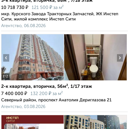
3-к квартира, вторичка, 88м², 7/18 этаж
₽
₽
10 718 730
121 500
за м²
мкр. Курского Завода Тракторных Запчастей, ЖК Инстеп
Сити, жилой комплекс Инстеп Сити
Агентство, 06.08.2026
‹
›
2
/2
2-к квартира, вторичка, 56м², 1/17 этаж
₽
₽
7 400 000
132 200
за м²
Северный район, проспект Анатолия Дериглазова 21
Агентство, 03.08.2026