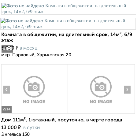
Комната в общежитии, на длительный срок, 14м², 6/9
этаж
₽
5 000
в месяц
4
мкр. Парковый, Харьковская 20
‹
›
2
/14
Дом 111м², 1-этажный, посуточно, в черте города
₽
13 000
в сутки
Энгельса 150