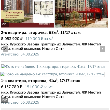
‹
›
2
/10
2-к квартира, вторичка, 68м², 11/17 этаж
₽
₽
8 053 920
119 000
за м²
мкр. Курского Завода Тракторных Запчастей, ЖК Инстеп
‹
›
Сити, жилой комплекс Инстеп Сити
Агентство, 04.08.2026
1-к квартира, вторичка, 41м², 17/17 этаж
₽
₽
6 157 780
151 000
за м²
мкр. Курского Завода Тракторных Запчастей, ЖК Инстеп
Сити, жилой комплекс Инстеп Сити
2
/2
Агентство, 06.08.2026