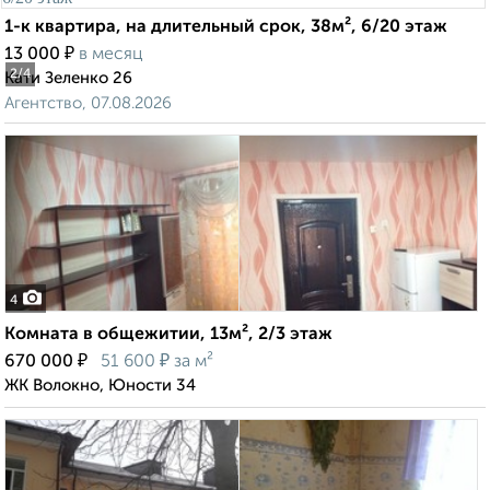
1-к квартира, на длительный срок, 38м², 6/20 этаж
₽
13 000
в месяц
2
/4
Кати Зеленко 26
Агентство, 07.08.2026
4
Комната в общежитии, 13м², 2/3 этаж
₽
₽
670 000
51 600
за м²
ЖК Волокно, Юности 34