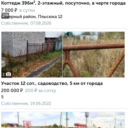
Коттедж 396м², 2-этажный, посуточно, в черте города
₽
7 000
в сутки
2
/9
Северный район, Плысюка 12
Собственник, 07.08.2026
2
Участок 12 сот., садоводство, 5 км от города
₽
₽
200 000
200
за сотку
5
Собственник, 19.06.2022