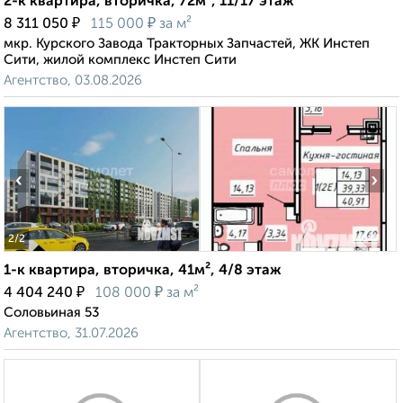
2-к квартира, вторичка, 72м², 11/17 этаж
₽
₽
8 311 050
115 000
за м²
мкр. Курского Завода Тракторных Запчастей, ЖК Инстеп
Сити, жилой комплекс Инстеп Сити
Агентство, 03.08.2026
‹
›
2
/2
1-к квартира, вторичка, 41м², 4/8 этаж
₽
₽
4 404 240
108 000
за м²
Соловьиная 53
Агентство, 31.07.2026