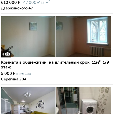
₽
₽
610 000
47 000
за м²
Дзержинского 47
8
Комната в общежитии, на длительный срок, 11м², 1/9
этаж
₽
5 000
в месяц
Серёгина 20А