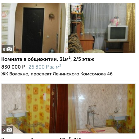
8
Комната в общежитии, 31м², 2/5 этаж
₽
₽
830 000
26 800
за м²
ЖК Волокно, проспект Ленинского Комсомола 46
5