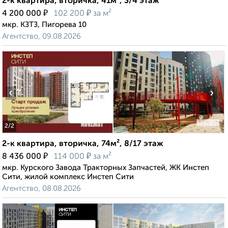
2-к квартира, вторичка, 41м², 3/4 этаж
₽
₽
4 200 000
102 200
за м²
мкр. КЗТЗ, Пигорева 10
Агентство, 09.08.2026
‹
›
2
/2
2-к квартира, вторичка, 74м², 8/17 этаж
₽
₽
8 436 000
114 000
за м²
мкр. Курского Завода Тракторных Запчастей, ЖК Инстеп
Сити, жилой комплекс Инстеп Сити
Агентство, 08.08.2026