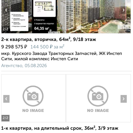
‹
›
2
/2
2-к квартира, вторичка, 64м², 9/18 этаж
₽
₽
9 298 575
144 500
за м²
мкр. Курского Завода Тракторных Запчастей, ЖК Инстеп
Сити, жилой комплекс Инстеп Сити
Агентство, 05.08.2026
‹
›
2
/2
1-к квартира, на длительный срок, 36м², 3/9 этаж