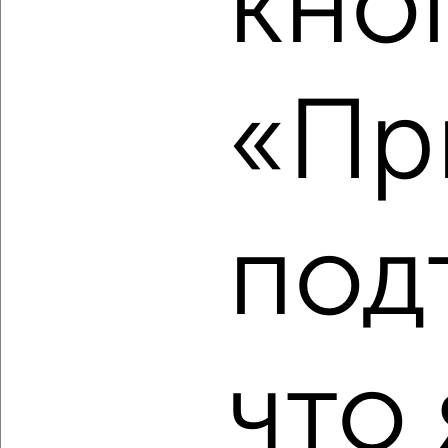
кно
2
/2
1-к квартира, вторичка, 39м², 6/12 этаж
«Пр
₽
₽
6 660 500
173 000
за м²
Лысая Гора 15
Агентство, 06.08.2026
под
‹
›
2
/1
что 
1-к квартира, вторичка, 28м², 5/5 этаж
₽
₽
4 800 000
171 500
за м²
мкр. КЗТЗ, Заводская 73
Агентство, 06.08.2026