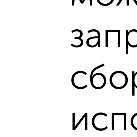
₽
₽
6 193 205
156 000
за м²
Северный жилой район, ЖК Серебряные Холмы, Генерала
Григорова 34
зап
Агентство, 06.08.2026
‹
›
сбо
2
/7
1-к квартира, вторичка, 41м², 3/8 этаж
₽
₽
4 411 800
108 000
за м²
Соловьиная 53
исп
Агентство, 06.08.2026