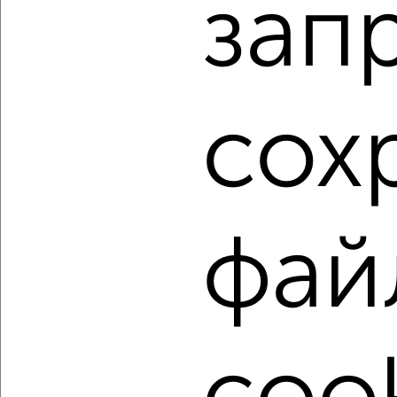
зап
Агентство, 06.08.2026
1 / 8
2
сох
Как купить однокомнатную квартиру, с раздельным
санузлом в Курске на сайте Курск-недвижимость?
Используя удобную форму поиска с множеством
фильтров и сортировкой по параметрам, вы можете
подобрать для покупки однокомнатную квартиру, с
раздельным санузлом в Курске.
фай
Найденные предложения: 446 объявлений, можно
посмотреть в виде списка или на карте, с описанием,
расположением, ценой и другими подробностями.
Подберите подходящую недвижимость из предложений
от собственников, риэлторов, застройщиков и агенств
недвижимости, связаться с ними можно по телефону или
написать сообщение в любом удобном для вас