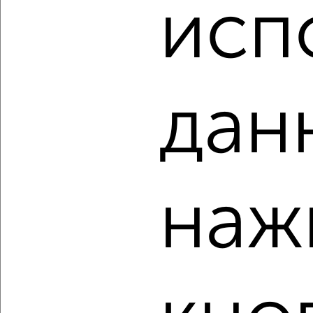
₽
₽
исп
7 077 502
149 000
за м²
Лысая Гора 15
Агентство, 06.08.2026
дан
‹
›
2
/2
1-к квартира, вторичка, 55м², 6/8 этаж
наж
₽
₽
5 929 200
108 000
за м²
Соловьиная 53
Агентство, 06.08.2026
‹
›