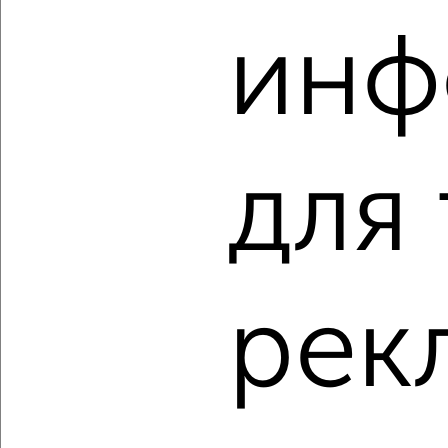
‹
›
инф
2
/2
1-к квартира, вторичка, 41м², 7/8 этаж
₽
₽
4 397 000
108 000
за м²
Соловьиная 53
для
Агентство, 06.08.2026
‹
›
рек
2
/2
1-к квартира, вторичка, 41м², 7/8 этаж
₽
₽
4 418 278
108 000
за м²
Соловьиная 53