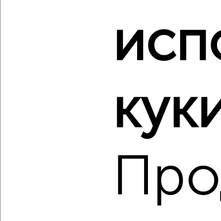
исп
‹
›
2
/2
1-к квартира, вторичка, 38м², 11/16 этаж
₽
₽
7 533 540
199 300
за м²
куки
ЖК ЖК Парковый Чувства, ЖК Парковый квартал Чувства
Агентство, 06.08.2026
Про
‹
›
2
/2
1-к квартира, вторичка, 48м², 2/12 этаж