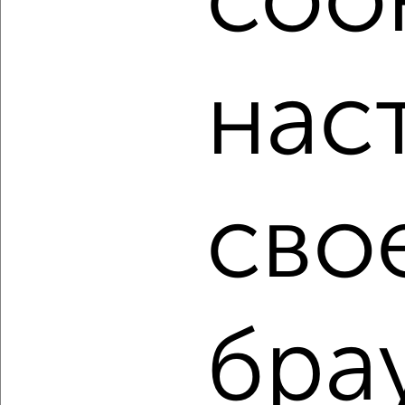
cook
мессенджере, это безопасно и бесплатно.
Для покупки квартиры доступна ипотека от крупнейших
банков России: СберБанк, ВТБ, Альфа-Банк,
нас
Россельхозбанк, Совкомбанк, Т-Банк, Росбанк, Почта
Банк на сумму от 400 000 до 120 000 000 рублей сроком
до 30 лет.
Сайт работает во многих городах России.
Сколько стоит купить однокомнатную квартиру в
сво
Курске?
Цена недвижимости: мин. от
4397000
руб. до макс.
8990000
руб.
Средняя цена:
6035611
руб.
Цена за м2: от
157035
руб. до
163454
руб.
бра
Средняя цена за м2:
150890
руб.
Площадь: от
28
м2 до
55
м2