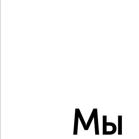
Агентство, 06.08.2026
Виртуальные 3D-туры по музеям и объектам
культуры
‹
›
2
/2
1-к квартира, вторичка, 34м², 7/16 этаж
₽
₽
6 268 860
183 300
за м²
Мы
ЖК ЖК Парковый Чувства, ЖК Парковый квартал Чувства
Агентство, 06.08.2026