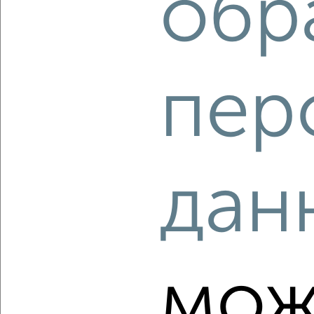
обр
‹
›
пер
2
/10
1-к квартира, вторичка, 41м², 9/10 этаж
₽
₽
6 400 000
156 500
за м²
мкр. Северо-Западный, Косухина 27А
Агентство, 06.08.2026
дан
‹
›
мож
2
/2
1-к квартира, вторичка, 40м², 1/8 этаж