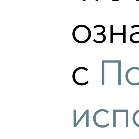
озн
‹
›
2
/2
с
П
1-к квартира, вторичка, 39м², 5/17 этаж
₽
₽
5 800 000
150 500
за м²
Северный район, мкр. 2-й, Домостроителей 3
Агентство, 06.08.2026
исп
‹
›