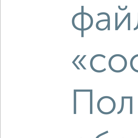
2
/2
фай
1-к квартира, вторичка, 41м², 1/10 этаж
₽
₽
6 150 000
151 500
за м²
Звёздная 19
Агентство, 06.08.2026
«co
‹
›
2
/2
Пол
1-к квартира, вторичка, 38м², 7/18 этаж
₽
₽
5 900 000
157 400
за м²
Северный район, Домостроителей 5
Агентство, 06.08.2026