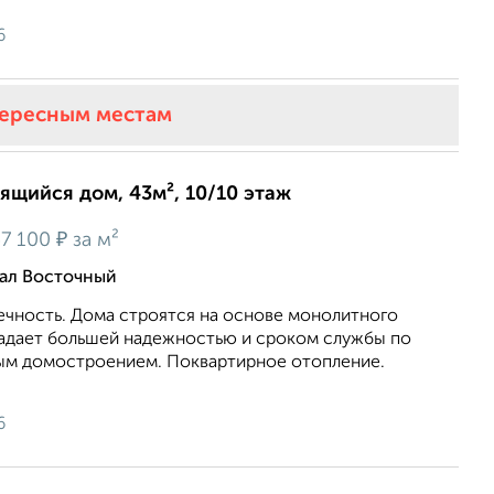
6
тересным местам
оящийся дом, 43м², 10/10 этаж
₽
7 100
за м²
тал Восточный
ечность. Дома строятся на основе монолитного
ладает большей надежностью и сроком службы по
ым домостроением. Поквартирное отопление.
6