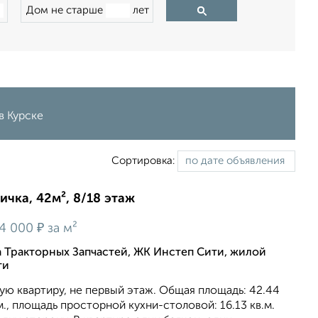
Дом не старше
лет
в Курске
Сортировка:
ичка, 42м², 8/18 этаж
₽
4 000
за м²
а Тракторных Запчастей, ЖК Инстеп Сити, жилой
ти
ю квартиру, не первый этаж. Общая площадь: 42.44
в.м., площадь просторной кухни-столовой: 16.13 кв.м.