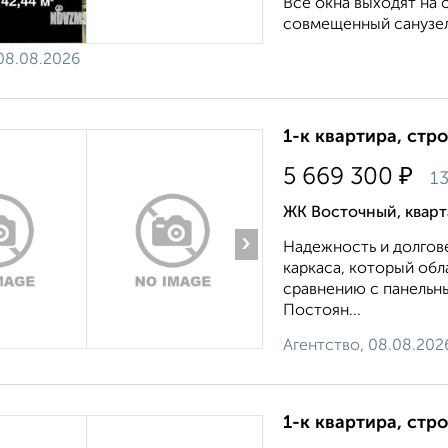
Все окна выходят на 
совмещенный санузел.
08.08.2026
1-к квартира, стр
₽
5 669 300
13
ЖК Восточный, квар
›
Надежность и долгов
каркаса, который об
сравнению с панельн
Постоян...
Агентство, 08.08.202
1-к квартира, стр