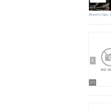
2
/2
Агентство, 
‹
2
/1