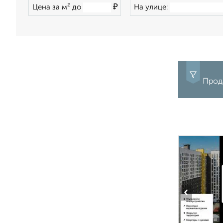
₽
Цена за м² до
На улице:
Прода
‹