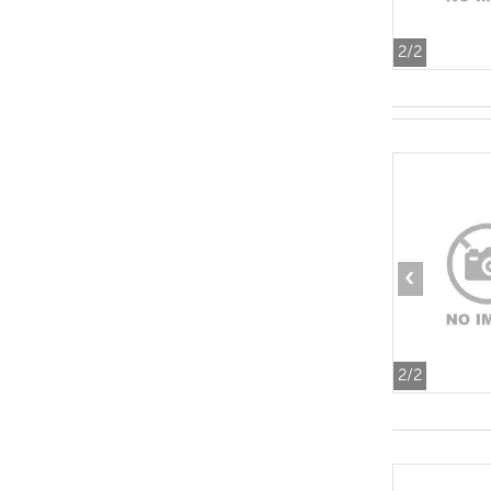
2
/2
‹
2
/2