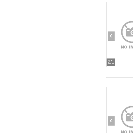
‹
2
/1
‹