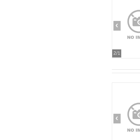
‹
2
/1
‹