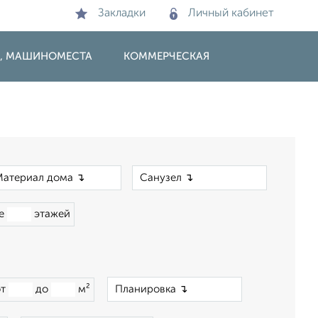
Закладки
Личный кабинет
И, МАШИНОМЕСТА
КОММЕРЧЕСКАЯ
×
×
ше
этажей
×
от
до
м²