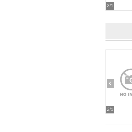
2
/1
‹
2
/1