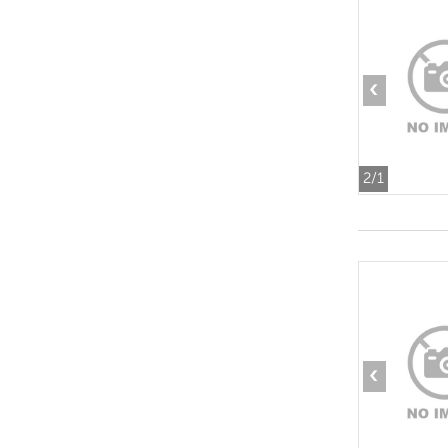
‹
2
/1
‹