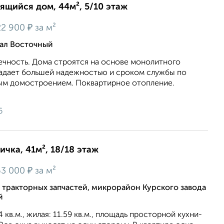
оящийся дом, 44м², 5/10 этаж
₽
2 900
за м²
тал Восточный
ечность. Дома строятся на основе монолитного
ладает большей надежностью и сроком службы по
ым домостроением. Поквартирное отопление.
6
ичка, 41м², 18/18 этаж
₽
3 000
за м²
а тракторных запчастей, микрорайон Курского завода
й
кв.м., жилая: 11.59 кв.м., площадь просторной кухни-