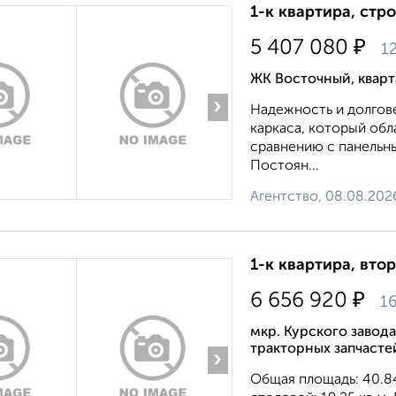
1-к квартира, стр
₽
5 407 080
12
ЖК Восточный, квар
›
Надежность и долгов
каркаса, который об
сравнению с панельн
Постоян...
Агентство, 08.08.202
1-к квартира, втор
₽
6 656 920
16
мкр. Курского завод
тракторных запчасте
›
Общая площадь: 40.84 