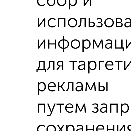
сбор и
подобрать для покупки четырехкомнатную квартиру в
Курске.
использов
Найденные предложения: 26 объявлений, можно
посмотреть в виде списка или на карте, с описанием,
расположением, ценой и другими подробностями.
информац
Подберите подходящую недвижимость из предложений
от собственников, риэлторов, застройщиков и агенств
недвижимости, связаться с ними можно по телефону или
написать сообщение в любом удобном для вас
для таргет
мессенджере, это безопасно и бесплатно.
Для покупки квартиры доступна ипотека от крупнейших
рекламы
банков России: СберБанк, ВТБ, Альфа-Банк,
Россельхозбанк, Совкомбанк, Т-Банк, Росбанк, Почта
Банк на сумму от 400 000 до 120 000 000 рублей сроком
до 30 лет.
путем запр
Сайт работает во многих городах России.
Сколько стоит купить четырехкомнатную квартиру в
сохранени
Курске?