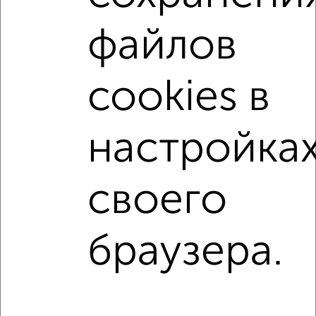
Цена недвижимости: мин. от
6300000
руб. до макс.
22000000
руб.
файлов
Средняя цена:
11515384
руб.
Цена за м2: от
105000
руб. до
143790
руб.
cookies в
Средняя цена за м2:
126542
руб.
настройка
Площадь: от
60
м2 до
153
м2
Средняя площадь:
91
м2
своего
↑ НАВЕРХ К МЕНЮ
Однокомнатные
Двухкомнатные
Трехкомнатные
4‑комнатные
браузера.
Квартиры студии
От застройщика
Без посредников
Вторичное жилье
В новостройке
В строящемся доме
В новом доме
Контакты
Политика конфиденциальности