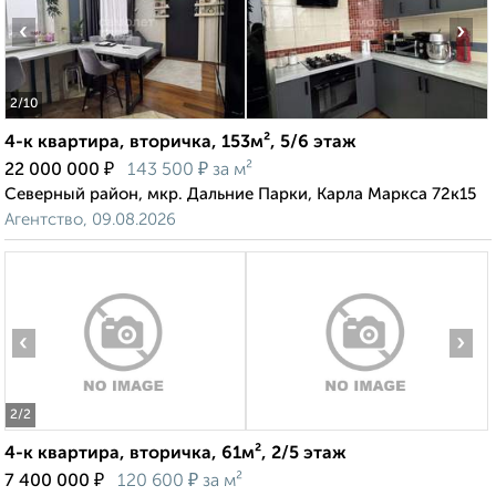
‹
›
2
/10
4-к квартира, вторичка, 153м², 5/6 этаж
₽
₽
22 000 000
143 500
за м²
Северный район, мкр. Дальние Парки, Карла Маркса 72к15
Агентство, 09.08.2026
‹
›
2
/2
4-к квартира, вторичка, 61м², 2/5 этаж
₽
₽
7 400 000
120 600
за м²