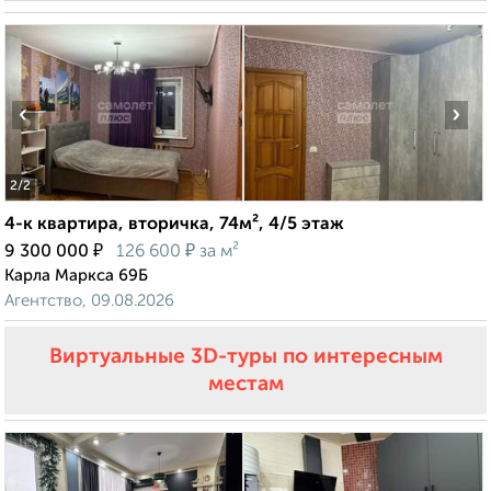
‹
›
2
/2
4-к квартира, вторичка, 74м², 4/5 этаж
₽
₽
9 300 000
126 600
за м²
Карла Маркса 69Б
Агентство, 09.08.2026
Виртуальные 3D-туры по интересным
местам