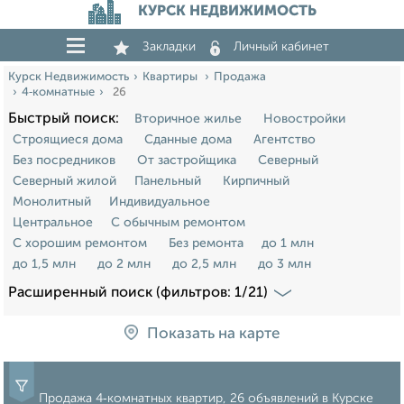
КУРСК НЕДВИЖИМОСТЬ
Закладки
Личный кабинет
Курск Недвижимость
Квартиры
Продажа
4‑комнатные
26
Быстрый поиск:
Вторичное жилье
Новостройки
Строящиеся дома
Сданные дома
Агентство
Без посредников
От застройщика
Северный
Северный жилой
Панельный
Кирпичный
Монолитный
Индивидуальное
Центральное
С обычным ремонтом
С хорошим ремонтом
Без ремонта
до 1 млн
до 1,5 млн
до 2 млн
до 2,5 млн
до 3 млн
Расширенный поиск (фильтров: 1/21)
Показать на карте
Продажа 4‑комнатных квартир, 26 объявлений в Курске