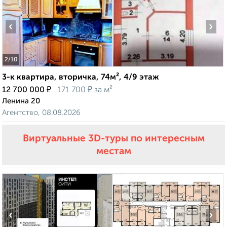
‹
›
2
/10
3-к квартира, вторичка, 74м², 4/9 этаж
₽
₽
12 700 000
171 700
за м²
Ленина 20
Агентство, 08.08.2026
Виртуальные 3D-туры по интересным
местам
‹
›