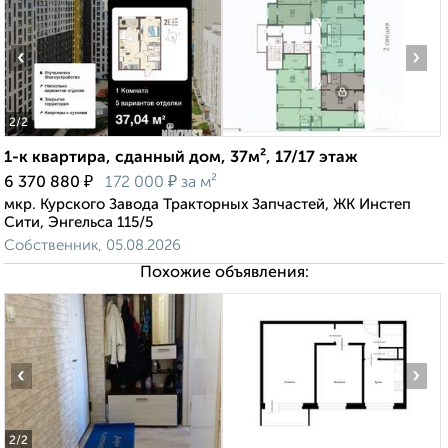
‹
›
2
/2
1-к квартира, сданный дом, 37м², 17/17 этаж
₽
₽
6 370 880
172 000
за м²
мкр. Курского Завода Тракторных Запчастей, ЖК Инстеп
Сити, Энгельса 115/5
Собственник, 05.08.2026
Похожие объявления:
‹
›
2
/2