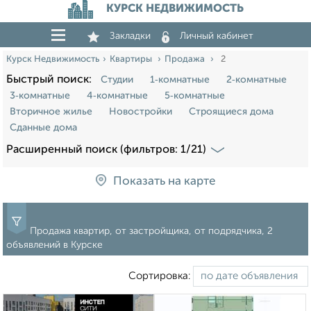
КУРСК НЕДВИЖИМОСТЬ
Закладки
Личный кабинет
Курск Недвижимость
Квартиры
Продажа
2
Быстрый поиск:
Студии
1‑комнатные
2‑комнатные
3‑комнатные
4‑комнатные
5‑комнатные
Вторичное жилье
Новостройки
Строящиеся дома
Сданные дома
Расширенный поиск (фильтров: 1/21)
Показать на карте
Продажа квартир, от застройщика, от подрядчика, 2
объявлений в Курске
Сортировка: