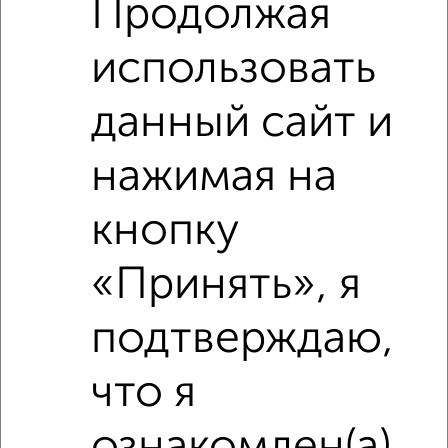
Продолжая
использовать
‹
›
данный сайт и
нажимая на
2
/2
3-к квартира, вторичка, 114м², 1/10 этаж
кнопку
₽
₽
14 750 000
129 500
за м²
Дружининская 24
«Принять», я
Агентство, 09.08.2026
подтверждаю,
что я
‹
›
ознакомлен(а)