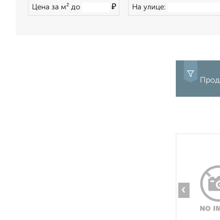
₽
Цена за м² до
На улице:
Прод
‹