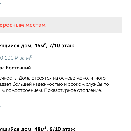
6
тересным местам
оящийся дом, 45м², 7/10 этаж
₽
0 100
за м²
тал Восточный
ечность. Дома строятся на основе монолитного
ладает большей надежностью и сроком службы по
ым домостроением. Поквартирное отопление.
6
оящийся дом, 48м², 6/10 этаж