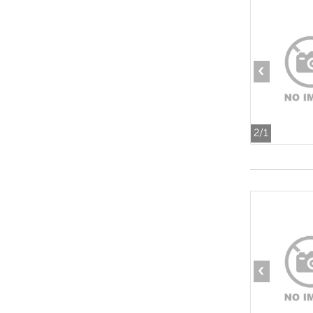
‹
2
/1
‹