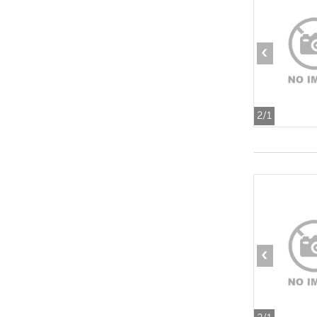
‹
2
/1
‹