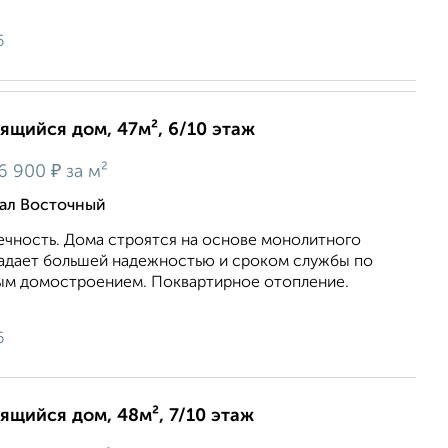
6
оящийся дом, 47м², 6/10 этаж
₽
6 900
за м²
тал Восточный
ечность. Дома строятся на основе монолитного
ладает большей надежностью и сроком службы по
ым домостроением. Поквартирное отопление.
6
оящийся дом, 48м², 7/10 этаж