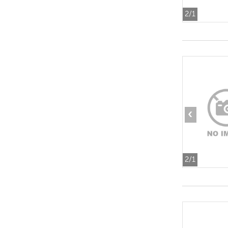
2
/1
‹
2
/1