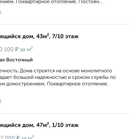
нием. Поквартирное отопление. Постоян...
6
оящийся дом, 43м², 7/10 этаж
₽
0 100
за м²
тал Восточный
ечность. Дома строятся на основе монолитного
ладает большей надежностью и сроком службы по
ым домостроением. Поквартирное отопление.
6
оящийся дом, 47м², 1/10 этаж
₽
7 000
за м²