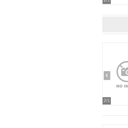
2
/1
‹
2
/1