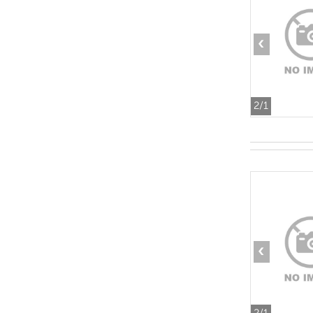
‹
2
/1
‹