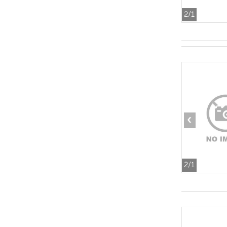
2
/1
‹
2
/1