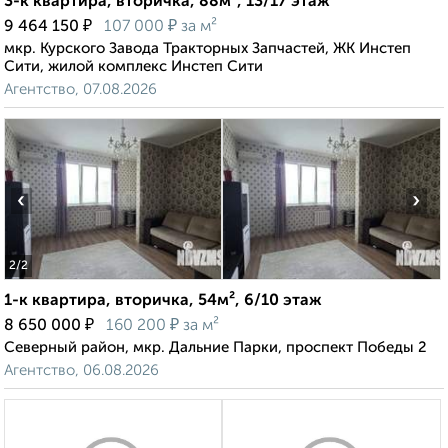
3-к квартира, вторичка, 88м², 13/17 этаж
₽
₽
9 464 150
107 000
за м²
мкр. Курского Завода Тракторных Запчастей, ЖК Инстеп
Сити, жилой комплекс Инстеп Сити
Агентство, 07.08.2026
‹
›
2
/2
1-к квартира, вторичка, 54м², 6/10 этаж
₽
₽
8 650 000
160 200
за м²
Северный район, мкр. Дальние Парки, проспект Победы 2
Агентство, 06.08.2026