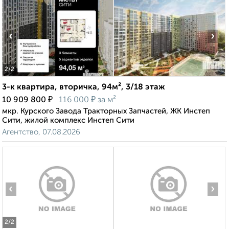
‹
›
2
/2
3-к квартира, вторичка, 94м², 3/18 этаж
₽
₽
10 909 800
116 000
за м²
мкр. Курского Завода Тракторных Запчастей, ЖК Инстеп
Сити, жилой комплекс Инстеп Сити
Агентство, 07.08.2026
‹
›
2
/2