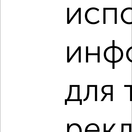
исп
‹
›
2
/2
3-к квартира, вторичка, 79м², 4/18 этаж
инф
₽
₽
9 788 560
124 000
за м²
мкр. Курского завода тракторных запчастей, микрорайон
Курского завода тракторных запчастей
Агентство, 01.08.2026
для 
‹
›
2
/2
рек
3-к квартира, вторичка, 93м², 13/17 этаж
₽
₽
9 733 500
105 000
за м²