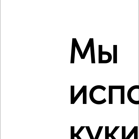
‹
›
Мы
2
/10
3-к квартира, вторичка, 93м², 1/17 этаж
₽
₽
9 455 400
102 000
за м²
мкр. Курского Завода Тракторных Запчастей, ЖК Инстеп
Сити, жилой комплекс Инстеп Сити
исп
Агентство, 05.08.2026
Виртуальные 3D-туры по музеям и объектам
культуры
куки