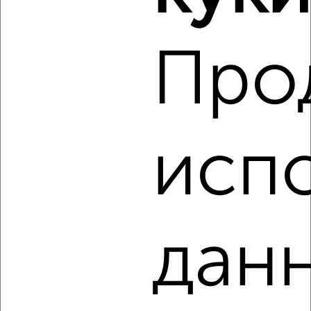
‹
›
Про
2
/2
3-к квартира, вторичка, 93м², 2/17 этаж
₽
₽
9 918 900
107 000
за м²
мкр. Курского Завода Тракторных Запчастей, ЖК Инстеп
Сити, жилой комплекс Инстеп Сити
исп
Агентство, 05.08.2026
‹
›
данн
2
/2
3-к квартира, вторичка, 92м², 2/18 этаж
₽
₽
10 072 690
109 000
за м²