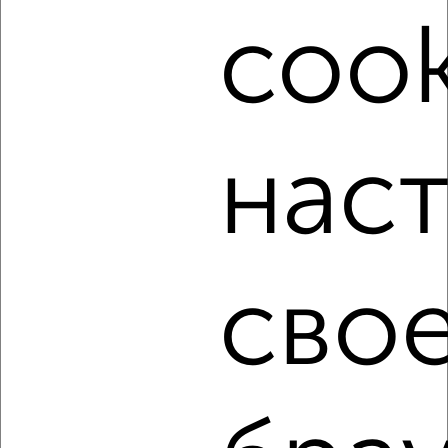
недвижимости, связаться с ними можно по телефону или
cook
написать сообщение в любом удобном для вас
мессенджере, это безопасно и бесплатно.
Для покупки квартиры доступна ипотека от крупнейших
банков России: СберБанк, ВТБ, Альфа-Банк,
Россельхозбанк, Совкомбанк, Т-Банк, Росбанк, Почта
Банк на сумму от 400 000 до 120 000 000 рублей сроком
нас
до 30 лет.
Сайт работает во многих городах России.
Сколько стоит купить трехкомнатную квартиру в
Курске?
сво
Цена недвижимости: мин. от
9314920
руб. до макс.
15164630
руб.
Средняя цена:
10388566
руб.
Цена за м2: от
117910
руб. до
135398
руб.
Средняя цена за м2:
114160
руб.