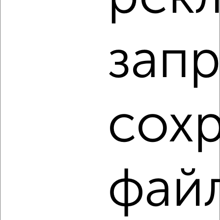
мкр. Курского Завода Тракторных Запчастей, ЖК Инстеп
Сити, жилой комплекс Инстеп Сити
Агентство, 29.07.2026
запр
1 / 1
Как купить трехкомнатную квартиру, с совмещенным
санузлом в Курске на сайте Курск-недвижимость?
сох
Используя удобную форму поиска с множеством
фильтров и сортировкой по параметрам, вы можете
подобрать для покупки трехкомнатную квартиру, с
совмещенным санузлом в Курске.
Найденные предложения: 54 объявлений, можно
фай
посмотреть в виде списка или на карте, с описанием,
расположением, ценой и другими подробностями.
Подберите подходящую недвижимость из предложений
от собственников, риэлторов, застройщиков и агенств