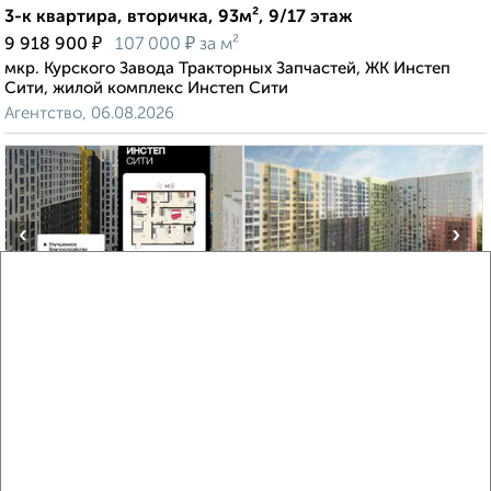
3-к квартира, вторичка, 93м², 9/17 этаж
₽
₽
9 918 900
107 000
за м²
мкр. Курского Завода Тракторных Запчастей, ЖК Инстеп
Сити, жилой комплекс Инстеп Сити
Агентство, 06.08.2026
‹
›
2
/2
3-к квартира, вторичка, 92м², 14/18 этаж
₽
₽
9 980 280
108 000
за м²
мкр. Курского Завода Тракторных Запчастей, ЖК Инстеп
Сити, жилой комплекс Инстеп Сити
Агентство, 05.08.2026