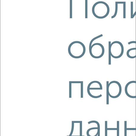
Пол
‹
›
2
/2
обр
3-к квартира, вторичка, 93м², 8/17 этаж
₽
₽
10 104 300
109 000
за м²
мкр. Курского Завода Тракторных Запчастей, ЖК Инстеп
Сити, жилой комплекс Инстеп Сити
Агентство, 03.08.2026
пер
‹
›
дан
2
/2
3-к квартира, вторичка, 93м², 3/17 этаж
₽
₽
10 104 300
109 000
за м²