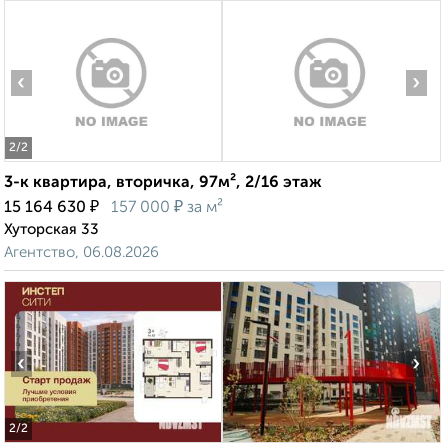
‹
›
2
/2
3-к квартира, вторичка, 97м², 2/16 этаж
₽
₽
15 164 630
157 000
за м²
Хуторская 33
Агентство, 06.08.2026
‹
›
2
/2