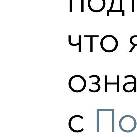
под
‹
›
2
/2
что 
3-к квартира, вторичка, 112м², 1/18 этаж
₽
₽
12 037 850
107 500
за м²
мкр. Курского Завода Тракторных Запчастей, ЖК Инстеп
Сити, жилой комплекс Инстеп Сити
Агентство, 04.08.2026
озна
‹
›
с
По
2
/10
3-к квартира, вторичка, 93м², 11/17 этаж
₽
₽
9 918 900
107 000
за м²