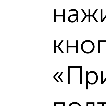
мкр. Курского завода тракторных запчастей, микрорайон
наж
Курского завода тракторных запчастей
Агентство, 04.08.2026
кно
‹
›
2
/2
3-к квартира, вторичка, 82м², 2/18 этаж
«При
₽
₽
9 480 680
116 000
за м²
мкр. Курского завода тракторных запчастей, микрорайон
Курского завода тракторных запчастей
Агентство, 04.08.2026