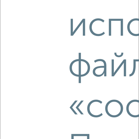
мкр. Курского Завода Тракторных Запчастей, ЖК Инстеп
Сити, жилой комплекс Инстеп Сити
исп
Агентство, 04.08.2026
‹
›
фай
2
/10
3-к квартира, вторичка, 79м², 8/18 этаж
₽
₽
9 630 680
122 000
за м²
«coo
мкр. Курского завода тракторных запчастей, микрорайон
Курского завода тракторных запчастей
Агентство, 04.08.2026