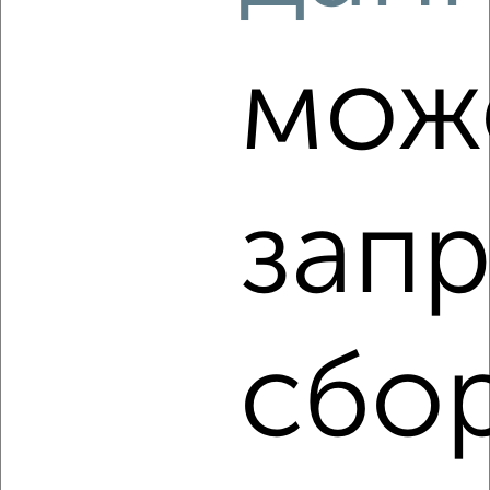
мкр. Курского Завода Тракторных Запчастей, ЖК Инстеп
Сити, жилой комплекс Инстеп Сити
Агентство, 03.08.2026
мож
‹
›
запр
2
/2
3-к квартира, вторичка, 79м², 18/18 этаж
₽
₽
9 314 920
118 000
за м²
мкр. Курского завода тракторных запчастей, микрорайон
сбор
Курского завода тракторных запчастей
Агентство, 02.08.2026