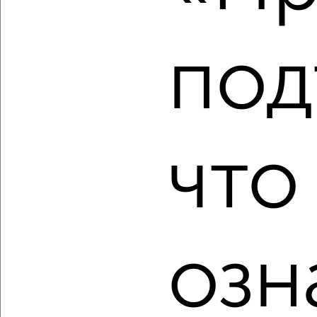
под
‹
›
2
/2
3-к квартира, вторичка, 91м², 18/18 этаж
что
₽
₽
10 989 220
121 000
за м²
мкр. Курского Завода Тракторных Запчастей, ЖК Инстеп
Сити, жилой комплекс Инстеп Сити
Агентство, 08.08.2026
озн
‹
›