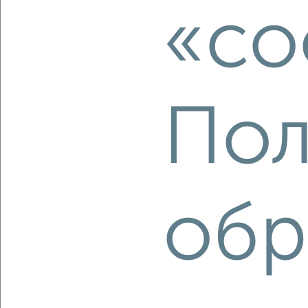
«co
‹
›
2
/2
Пол
3-к квартира, вторичка, 89м², 5/8 этаж
₽
₽
11 340 000
127 600
за м²
Северный жилой район, Генерала Григорова 44
Агентство, 08.08.2026
обр
‹
›
2
/2