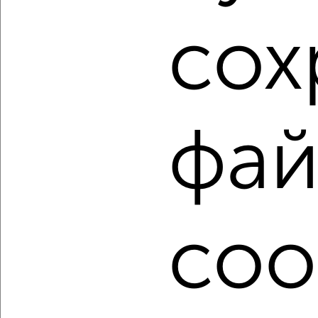
1 / 6
2
сох
Как купить трехкомнатную квартиру, c большой
площадью от 80 м² в Курске на сайте Курск-
недвижимость?
Используя удобную форму поиска с множеством
фильтров и сортировкой по параметрам, вы можете
фай
подобрать для покупки трехкомнатную квартиру, c
большой площадью от 80 м² в Курске.
Найденные предложения: 318 объявлений, можно
посмотреть в виде списка или на карте, с описанием,
расположением, ценой и другими подробностями.
coo
Подберите подходящую недвижимость из предложений
от собственников, риэлторов, застройщиков и агенств
недвижимости, связаться с ними можно по телефону или
написать сообщение в любом удобном для вас
мессенджере, это безопасно и бесплатно.