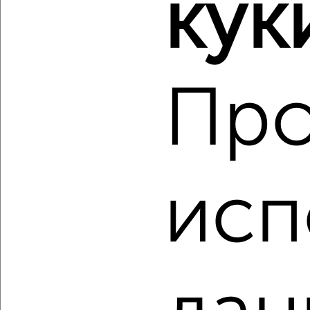
кук
Агентство, 08.08.2026
‹
›
Про
2
/2
3-к квартира, вторичка, 91м², 4/10 этаж
₽
₽
14 300 000
156 800
за м²
Дружининская 24
исп
Агентство, 08.08.2026
‹
›