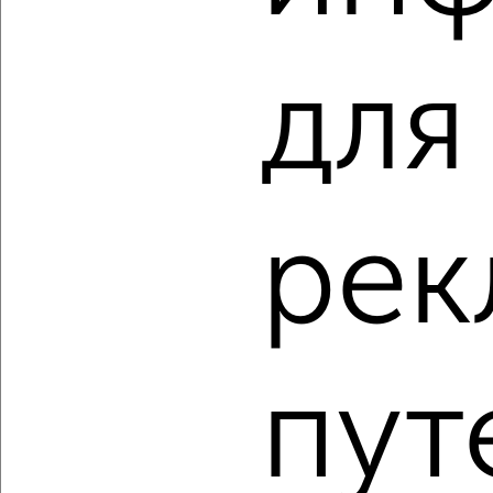
3-к квартира, вторичка, 92м², 11/17 этаж
₽
₽
9 801 200
107 000
за м²
мкр. Курского Завода Тракторных Запчастей, ЖК Инстеп
для
Сити, жилой комплекс Инстеп Сити
Агентство, 08.08.2026
‹
›
рек
2
/10
3-к квартира, вторичка, 92м², 13/17 этаж
₽
₽
9 618 000
105 000
за м²
пут
мкр. Курского Завода Тракторных Запчастей, ЖК Инстеп
Сити, жилой комплекс Инстеп Сити
Агентство, 08.08.2026