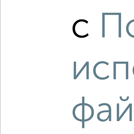
2
/10
с
П
3-к квартира, вторичка, 90м², 3/18 этаж
₽
₽
10 404 040
116 000
за м²
мкр. Курского Завода Тракторных Запчастей, ЖК Инстеп
Сити, жилой комплекс Инстеп Сити
Агентство, 08.08.2026
исп
‹
›
2
/10
фай
3-к квартира, вторичка, 86м², 1/7 этаж
₽
₽
10 800 000
125 600
за м²
Карла Маркса 69Б
Собственник, 08.08.2026