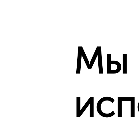
2
/2
3-к квартира, вторичка, 90м², 14/18 этаж
₽
₽
10 077 760
112 000
за м²
мкр. Курского Завода Тракторных Запчастей, ЖК Инстеп
Сити, жилой комплекс Инстеп Сити
Агентство, 08.08.2026
Мы
‹
›
исп
2
/2
3-к квартира, вторичка, 88м², 3/18 этаж
₽
₽
10 718 730
121 500
за м²
мкр. Курского Завода Тракторных Запчастей, ЖК Инстеп
Сити, Энгельса 115/6