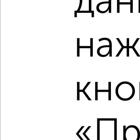
дан
2
/2
3-к квартира, вторичка, 90м², 5/18 этаж
₽
₽
10 437 680
116 000
за м²
мкр. Курского Завода Тракторных Запчастей, ЖК Инстеп
наж
Сити, жилой комплекс Инстеп Сити
Агентство, 08.08.2026
кно
‹
›
2
/2
3-к квартира, вторичка, 88м², 7/18 этаж
₽
₽
10 718 730
121 500
за м²
«Пр
мкр. Курского Завода Тракторных Запчастей, ЖК Инстеп
Сити, жилой комплекс Инстеп Сити
Агентство, 08.08.2026