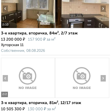
‹
›
2
/10
3-к квартира, вторичка, 84м², 2/7 этаж
₽
₽
13 200 000
157 900
за м²
Хуторская 11
Собственник, 08.08.2026
‹
›
2
/2
3-к квартира, вторичка, 81м², 12/17 этаж
₽
₽
10 505 300
130 000
за м²