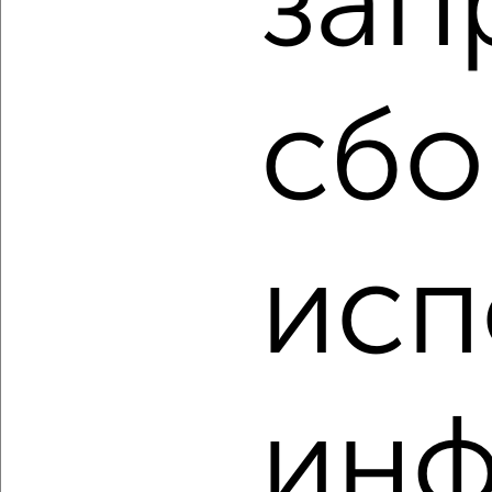
зап
‹
›
сбо
2
/2
3-к квартира, вторичка, 92м², 8/18 этаж
₽
₽
10 349 920
112 000
за м²
мкр. Курского завода тракторных запчастей, микрорайон
Курского завода тракторных запчастей
исп
Агентство, 08.08.2026
‹
›
ин
2
/2