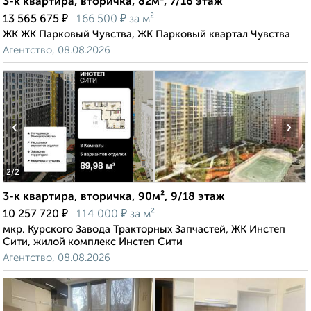
3-к квартира, вторичка, 82м², 7/16 этаж
₽
₽
13 565 675
166 500
за м²
ЖК ЖК Парковый Чувства, ЖК Парковый квартал Чувства
Агентство, 08.08.2026
‹
›
2
/2
3-к квартира, вторичка, 90м², 9/18 этаж
₽
₽
10 257 720
114 000
за м²
мкр. Курского Завода Тракторных Запчастей, ЖК Инстеп
Сити, жилой комплекс Инстеп Сити
Агентство, 08.08.2026