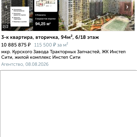
‹
›
2
/2
3-к квартира, вторичка, 94м², 6/18 этаж
₽
₽
10 885 875
115 500
за м²
мкр. Курского Завода Тракторных Запчастей, ЖК Инстеп
Сити, жилой комплекс Инстеп Сити
Агентство, 08.08.2026
Виртуальные 3D-туры по музеям и объектам
культуры
‹
›