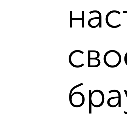
Для покупки квартиры доступна ипотека от крупнейших
нас
банков России: СберБанк, ВТБ, Альфа-Банк,
Россельхозбанк, Совкомбанк, Т-Банк, Росбанк, Почта
Банк на сумму от 400 000 до 120 000 000 рублей сроком
до 30 лет.
Сайт работает во многих городах России.
сво
Сколько стоит купить трехкомнатную квартиру в
Курске?
Цена недвижимости: мин. от
9464150
руб. до макс.
16000000
руб.
Средняя цена:
11060718
руб.
бра
Цена за м2: от
116841
руб. до
150943
руб.
Средняя цена за м2:
122896
руб.
Площадь: от
81
м2 до
106
м2
Средняя площадь:
90
м2