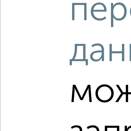
пер
3-к квартира, вторичка, 92м², 17/18 этаж
₽
₽
9 980 280
108 000
за м²
мкр. Курского завода тракторных запчастей, микрорайон
Курского завода тракторных запчастей
Агентство, 08.08.2026
дан
‹
›
мож
2
/2
3-к квартира, вторичка, 88м², 17/17 этаж
₽
₽
9 464 150
107 000
за м²
мкр. Курского Завода Тракторных Запчастей, ЖК Инстеп
Сити, жилой комплекс Инстеп Сити
Агентство, 08.08.2026