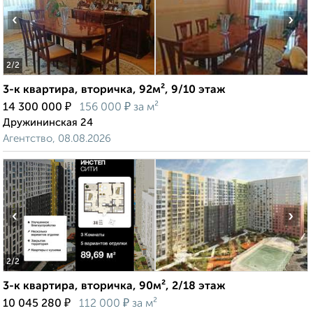
‹
›
2
/2
3-к квартира, вторичка, 92м², 9/10 этаж
₽
₽
14 300 000
156 000
за м²
Дружининская 24
Агентство, 08.08.2026
‹
›
2
/2
3-к квартира, вторичка, 90м², 2/18 этаж
₽
₽
10 045 280
112 000
за м²