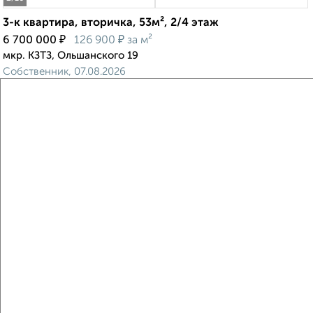
3-к квартира, вторичка, 53м², 2/4 этаж
₽
₽
6 700 000
126 900
за м²
мкр. КЗТЗ, Ольшанского 19
Собственник, 07.08.2026
Виртуальные 3D-туры по музеям и объектам
культуры
‹
›
2
/2
3-к квартира, вторичка, 72м², 5/10 этаж
₽
₽
8 800 000
122 100
за м²