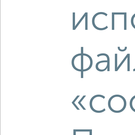
исп
‹
›
2
/2
фай
3-к квартира, вторичка, 92м², 2/18 этаж
₽
₽
10 072 690
109 000
за м²
мкр. Курского Завода Тракторных Запчастей, ЖК Инстеп
Сити, жилой комплекс Инстеп Сити
Агентство, 07.08.2026
«co
‹
›
2
/2