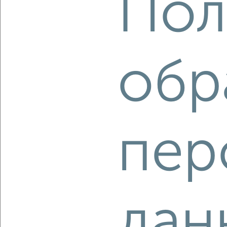
Пол
3-к квартира, вторичка, 94м², 18/18 этаж
₽
₽
10 650 250
113 000
за м²
мкр. Курского Завода Тракторных Запчастей, ЖК Инстеп
Сити, жилой комплекс Инстеп Сити
Агентство, 07.08.2026
обр
‹
›
пер
2
/2
3-к квартира, вторичка, 94м², 6/18 этаж
₽
₽
10 885 875
115 500
за м²
мкр. Курского Завода Тракторных Запчастей, ЖК Инстеп
Сити, жилой комплекс Инстеп Сити
дан
Агентство, 07.08.2026