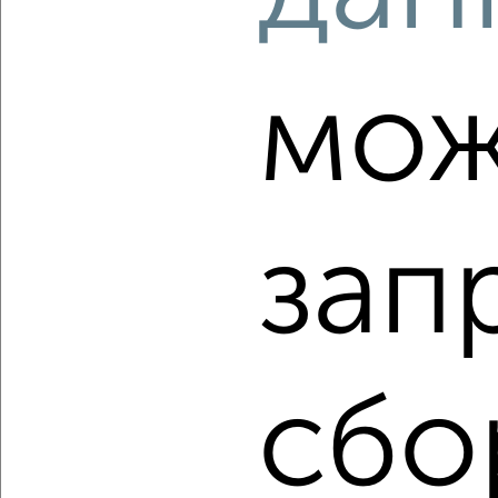
‹
›
мож
2
/2
3-к квартира, вторичка, 82м², 5/6 этаж
₽
₽
10 300 000
126 100
за м²
Северный район, мкр. Дальние Парки, Карла Маркса 72к14
зап
Агентство, 07.08.2026
‹
›
сбо
2
/2