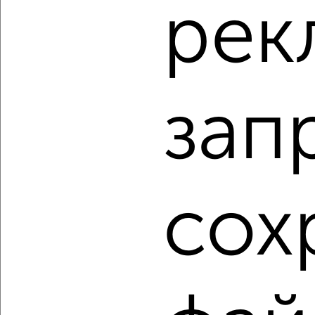
рек
‹
›
2
/2
3-к квартира, вторичка, 61м², 4/9 этаж
₽
₽
7 550 000
124 000
за м²
зап
Чернышевского 70
Агентство, 07.08.2026
1 / 9
2
сох
Как купить трехкомнатную квартиру, не первый этаж в
Курске на сайте Курск-недвижимость?
Используя удобную форму поиска с множеством
фильтров и сортировкой по параметрам, вы можете
подобрать для покупки трехкомнатную квартиру, не
первый этаж в Курске.