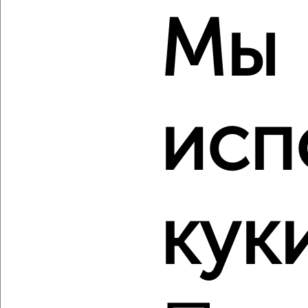
Магистральный проезд 24Б
Агентство, 07.08.2026
Мы
‹
›
исп
2
/2
3-к квартира, вторичка, 92м², 9/10 этаж
₽
₽
14 300 000
156 000
за м²
Дружининская 24
кук
Агентство, 07.08.2026
‹
›