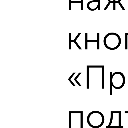
наж
‹
›
кно
2
/10
3-к квартира, вторичка, 112м², 6/9 этаж
₽
₽
13 340 000
119 500
за м²
«Пр
Северный район, проспект Победы 26
Агентство, 07.08.2026
‹
›
под
2
/2