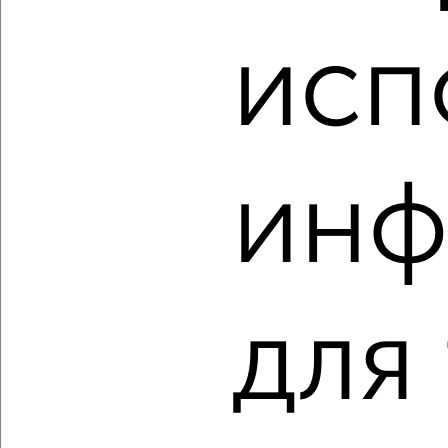
3-к квартира, вторичка, 82м², 3/9 этаж
₽
₽
13 999 000
171 000
за м²
исп
Ленина 51
Агентство, 07.08.2026
‹
›
инф
2
/2
3-к квартира, вторичка, 62м², 2/5 этаж
₽
₽
8 500 000
138 300
за м²
для
Серёгина 8
Собственник, 07.08.2026