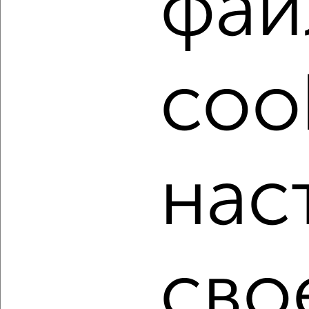
фай
Найденные предложения: 506 объявлений, можно
посмотреть в виде списка или на карте, с описанием,
расположением, ценой и другими подробностями.
Подберите подходящую недвижимость из предложений
coo
от собственников, риэлторов, застройщиков и агенств
недвижимости, связаться с ними можно по телефону или
написать сообщение в любом удобном для вас
мессенджере, это безопасно и бесплатно.
Для покупки квартиры доступна ипотека от крупнейших
банков России: СберБанк, ВТБ, Альфа-Банк,
нас
Россельхозбанк, Совкомбанк, Т-Банк, Росбанк, Почта
Банк на сумму от 400 000 до 120 000 000 рублей сроком
до 30 лет.
Сайт работает во многих городах России.
Сколько стоит купить трехкомнатную квартиру в
сво
Курске?
Цена недвижимости: мин. от
6700000
руб. до макс.
17000000
руб.