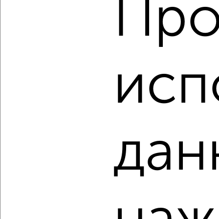
Про
2
/2
3-к квартира, вторичка, 76м², 4/4 этаж
₽
₽
6 900 000
90 800
за м²
ЖК Волокно, Менделеева 9
исп
Агентство, 07.08.2026
‹
›
дан
2
/10
3-к квартира, вторичка, 74м², 4/9 этаж
₽
₽
12 700 000
171 700
за м²
Ленина 20
Агентство, 07.08.2026