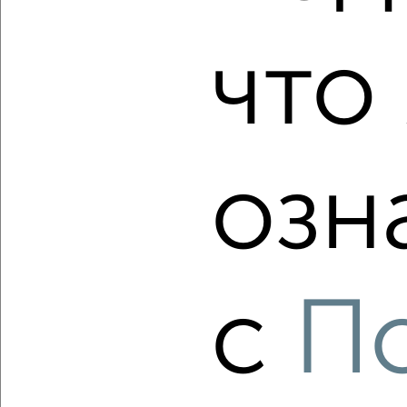
3-к квартира, вторичка, 90м², 2/18 этаж
₽
₽
10 045 280
112 000
за м²
что 
мкр. Курского Завода Тракторных Запчастей, ЖК Инстеп
Сити, жилой комплекс Инстеп Сити
Агентство, 07.08.2026
озн
‹
›
2
/2
3-к квартира, вторичка, 113м², 6/17 этаж
с
П
₽
₽
17 000 000
150 000
за м²
Северный район, мкр. 2-й, проспект Анатолия Дериглазова
35
Агентство, 07.08.2026