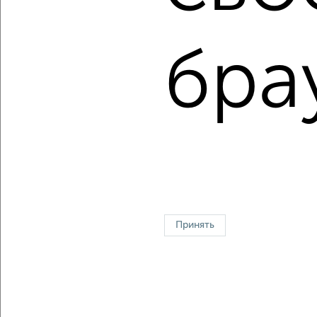
Средняя цена:
10732183
руб.
бра
Цена за м2: от
126415
руб. до
150442
руб.
Средняя цена за м2:
126260
руб.
Площадь: от
53
м2 до
113
м2
Средняя площадь:
85
м2
↑ НАВЕРХ К МЕНЮ
Однокомнатные
Двухкомнатные
Трехкомнатные
4‑комнатные
Квартиры студии
От застройщика
Без посредников
Вторичное жилье
Принять
В новостройке
В строящемся доме
В новом доме
Контакты
Политика конфиденциальности
Пользовательское соглашение
Курск, улица Гайдара 11
© 2015–2026
Сайт-доска объявлений недвижимости
О проекте