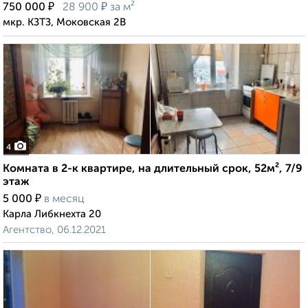
₽
₽
750 000
28 900
за м²
мкр. КЗТЗ, Моковская 2В
4
Комната в 2-к квартире, на длительный срок, 52м², 7/9
этаж
₽
5 000
в месяц
Карла Либкнехта 20
Агентство, 06.12.2021