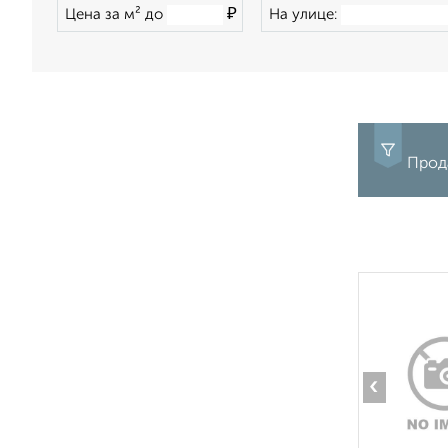
₽
Цена за м² до
На улице:
Прода
‹