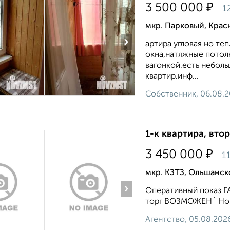
₽
3 500 000
1
мкр. Парковый, Крас
›
артира угловая но те
окна,натяжные потолк
вагонкой.есть неболь
квартир.инф...
Собственник, 06.08.
1-к квартира, втор
₽
3 450 000
1
мкр. КЗТЗ, Ольшанск
›
Оперативный показ Г
торг ВОЗМОЖЕН` Номе
Агентство, 05.08.202