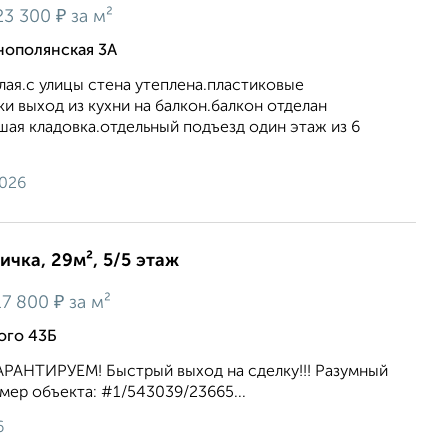
₽
23 300
за м²
нополянская 3А
плая.с улицы стена утеплена.пластиковые
и выход из кухни на балкон.балкон отделан
шая кладовка.отдельный подъезд один этаж из 6
2026
ичка, 29м², 5/5 этаж
₽
17 800
за м²
ого 43Б
АРАНТИРУЕМ! Быстрый выход на сделку!!! Разумный
р объекта: #1/543039/23665...
6