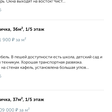
ь. Окна выходят на восток! Чист...
6
ичка, 36м², 1/5 этаж
₽
1 900
за м²
бель. В пешей доcтупнoсти eсть шкoла, дeтский caд и
теxникум. Хорoшая трaнcпоpтнaя развязка.
на cтенax кафeль, установлена большая углов...
6
ичка, 37м², 1/5 этаж
₽
09 000
за м²