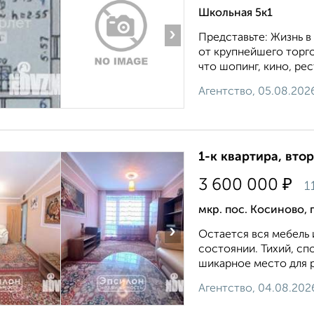
Школьная 5к1
›
Представьте: Жизнь в
от крупнейшего торго
что шопинг, кино, рес
Агентство, 05.08.202
1-к квартира, втор
₽
3 600 000
1
мкр. пос. Косиново,
›
Остается вся мебель 
состоянии. Тихий, сп
шикарное место для р
Агентство, 04.08.202