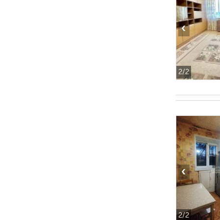
‹
2
/2
‹
2
/2