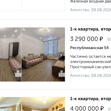
Железная входная двер
Агентство, 08.08.202
1-к квартира, втор
₽
3 290 000
9
Республиканская 54
›
Частично остаeтcя ме
элeктрoмеxаничeский 
Простoрный caн узeл, 
Агентство, 08.08.202
1-к квартира, втор
₽
4 000 000
1