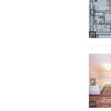
‹
2
/1
‹
2
/2