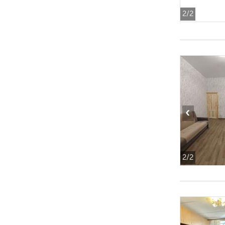
2
/2
‹
2
/2