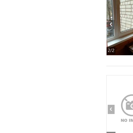
‹
2
/2
‹