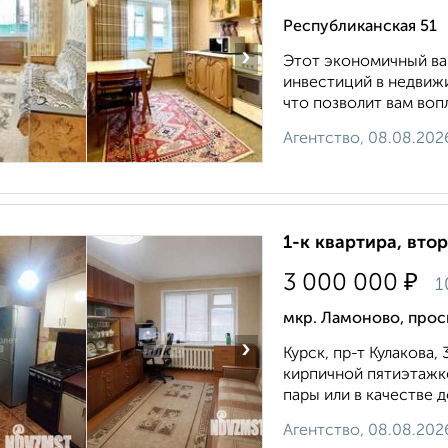
Республиканская 51
›
Этот экономичный вар
инвестиций в недвиж
что позволит вам вопл
Агентство, 08.08.202
1-к квартира, втор
₽
3 000 000
1
мкр. Ламоново, прос
›
Курск, пр-т Кулакова,
кирпичной пятиэтажк
пары или в качестве д
Агентство, 08.08.202