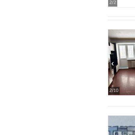
2
/2
‹
2
/10