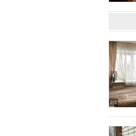
‹
2
/2