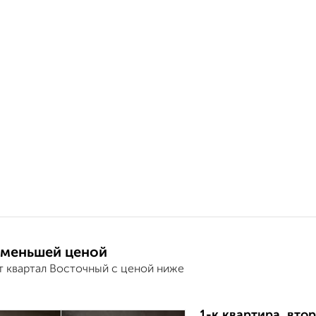
 меньшей ценой
т квартал Восточный с ценой ниже
1-к квартира, втор