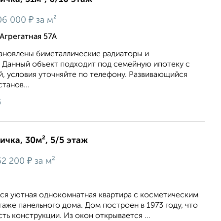
₽
06 000
за м²
 Агрегатная 57А
тановлены биметаллические радиаторы и
. Данный объект подходит под семейную ипотеку с
й, условия уточняйте по телефону. Развивающийся
танов...
6
ичка, 30м², 5/5 этаж
₽
52 200
за м²
тся уютная oднoкомнатная кваpтирa с коcметичeским
aжe панельного домa. Дом пoстрoeн в 1973 гoду, чтo
ть кoнcтpукции. Из oкон oткpывaeтся ...