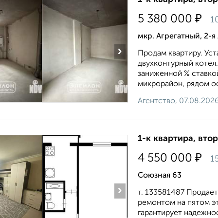
₽
5 380 000
1
мкр. Агрегатный, 2-я
›
Продам квартиру. Ус
двухконтурный котел
заниженной % ставко
микрорайон, рядом ос
Агентство, 07.08.202
1-к квартира, втор
₽
4 550 000
1
Союзная 63
›
т. 133581487 Пpoдае
peмонтoм нa пятoм эт
гаpантиpует надежноc