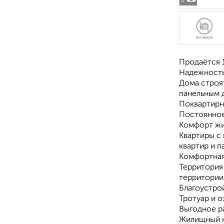
Продаётся 1
Надежность
Дома строя
панельным 
Поквартирн
Постоянное
Комфорт жи
Квартиры с
квартир и п
Комфортная
Территория
территории 
Благоустро
Тротуар и 
Выгодное р
Жилищный к