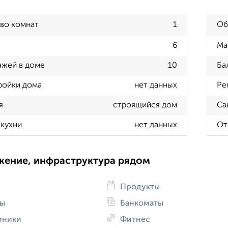
во комнат
1
Об
6
Ма
ажей в доме
10
Ба
ройки дома
нет данных
Ре
я
строящийся дом
Са
кухни
нет данных
От
жение, инфраструктура рядом
Продукты
ды
Банкоматы
иники
Фитнес