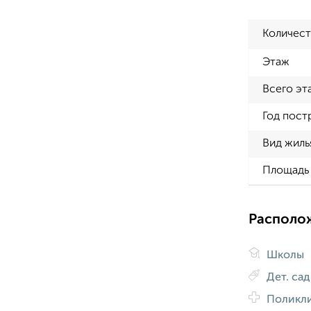
Количест
Этаж
Всего эт
Год пост
Вид жиль
Площадь 
Располо
Школы
Дет. са
Поликл