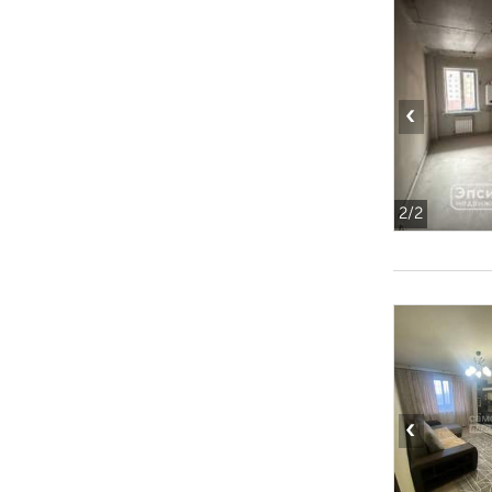
‹
2
/2
‹