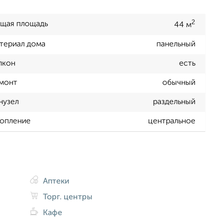
2
щая площадь
44 м
териал дома
панельный
лкон
есть
монт
обычный
нузел
раздельный
опление
центральное
Аптеки
Торг. центры
Кафе