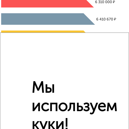
₽
6 310 000
₽
6 410 670
₽
6 350 000
Средняя цена район
Это предложение
Средняя цена по городу
Похожие предложения рядом
Мы
1‑комнатные квартиры недалеко от квартал Восточный
используем
куки!