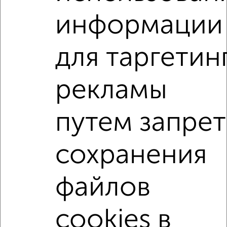
2
/2
информации
1-к квартира, вторичка, 44м², 6/10 этаж
₽
₽
5 400 000
124 200
за м²
2-я Агрегатная 57
для таргетин
Агентство, 31.07.2026
рекламы
1-к квартиры
Поиск по схожим параметрам:
путем запрет
жилой комплекс Восточный
на улице квартал Восточный
не первый этаж
сохранения
с балконом
с центральным отоплением
в строящихся домах
в новостройках
файлов
в панельном доме
с раздельным санузлом
cookies в
площадью до 50 м²
С панорамными окнами