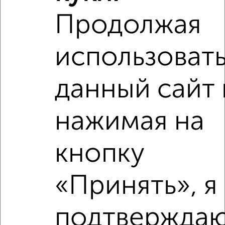
Продолжая
использоват
данный сайт 
нажимая на
Рядом, с меньшей ценой
кнопку
Недалеко от квартал Восточный с ценой ниже
«Принять», я
подтверждаю
‹
›