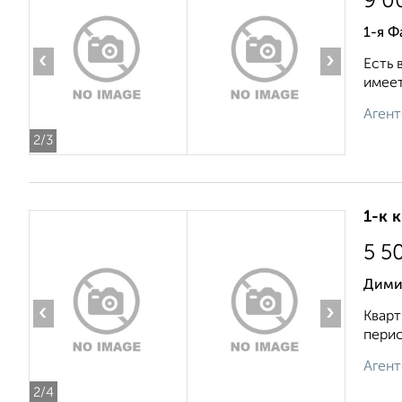
9 0
1-я Ф
‹
›
Есть 
имеет
Агент
2
/3
1-к 
5 5
Дими
‹
›
Кварт
перио
Агент
2
/4