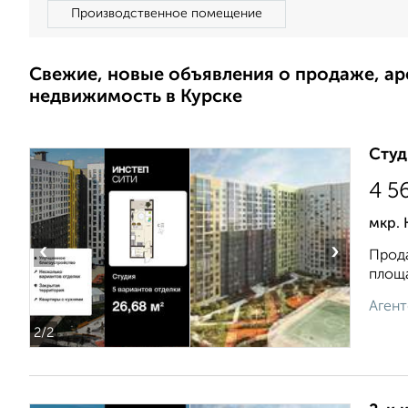
Производственное помещение
Свежие, новые объявления о продаже, а
недвижимость в Курске
Студ
4 5
мкр. 
‹
›
Прода
площа
Агент
2
/2