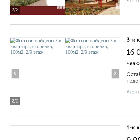
Агент
2
/2
3-к 
16 
Челю
‹
›
Остаё
подог
Агент
2
/2
1-к 