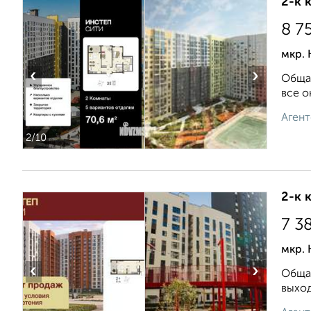
2-к 
8 7
мкр. 
‹
›
Общая
все о
Агент
2
/10
2-к 
7 3
мкр. 
‹
›
Общая
выxoд