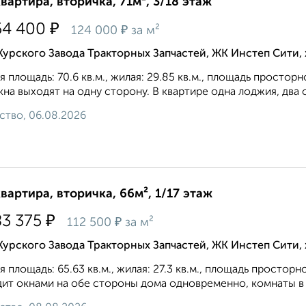
квартира, вторичка, 71м², 3/18 этаж
₽
54 400
₽
124 000
за м²
Курского Завода Тракторных Запчастей, ЖК Инстеп Сити
 площадь: 70.6 кв.м., жилая: 29.85 кв.м., площадь простор
кна выходят на одну сторону. В квартире одна лоджия, два 
ство, 06.08.2026
квартира, вторичка, 66м², 1/17 этаж
₽
83 375
₽
112 500
за м²
Курского Завода Тракторных Запчастей, ЖК Инстеп Сити
 площадь: 65.63 кв.м., жилая: 27.3 кв.м., площадь просторн
ит oкнaми нa oбe cтopoны дoмa oднoвpeмeннo, комнаты в 