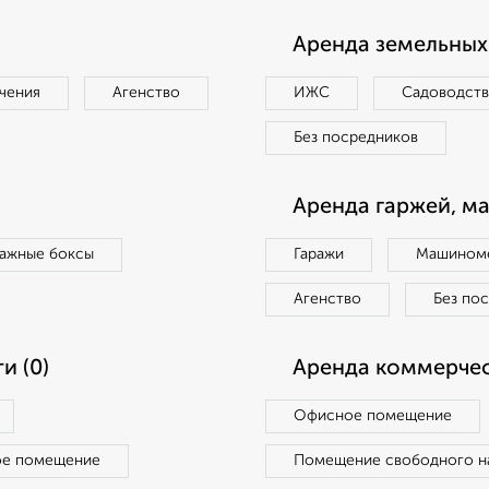
Аренда земельных 
чения
Агенство
ИЖС
Садоводст
Без посредников
Аренда гаржей, м
ражные боксы
Гаражи
Машиноме
Агенство
Без по
и (0)
Аренда коммерчес
Офисное помещение
ое помещение
Помещение свободного н