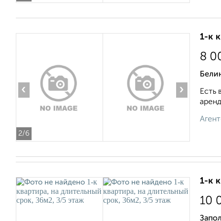
1-к 
8 0
Бели
‹
›
Есть 
аренд
Агент
2
/6
1-к 
10 
Запол