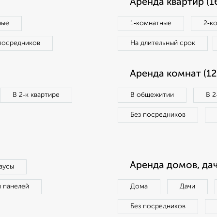
Аренда квартир (1
ные
1‑комнатные
2‑к
посредников
На длительный срок
Аренда комнат (12
В 2‑к квартире
В общежитии
В 2
Без посредников
Аренда домов, дач
аусы
п панелей
Дома
Дачи
Без посредников